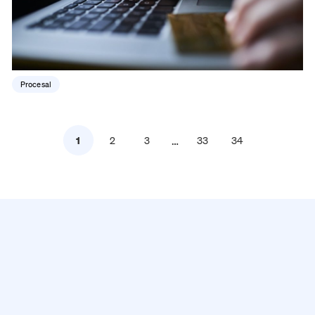
Procesal
…
1
2
3
33
34