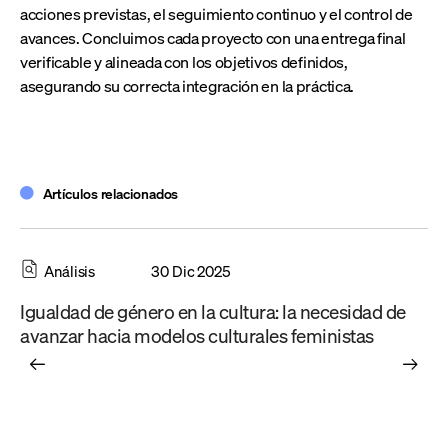
acciones previstas, el seguimiento continuo y el control de
avances. Concluimos cada proyecto con una entrega final
verificable y alineada con los objetivos definidos,
asegurando su correcta integración en la práctica.
Artículos relacionados
Ac
Análisis
30 Dic 2025
El
Igualdad de género en la cultura: la necesidad de
mo
avanzar hacia modelos culturales feministas