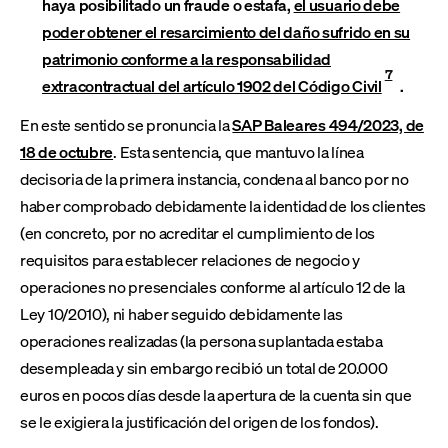
haya posibilitado un fraude o estafa,
el usuario debe
poder obtener el resarcimiento del daño sufrido en su
patrimonio conforme a la responsabilidad
7
extracontractual del artículo 1902 del Código Civil
.
En este sentido se pronuncia la
SAP Baleares 494/2023, de
18 de octubre
. Esta sentencia, que mantuvo la línea
decisoria de la primera instancia, condena al banco por no
haber comprobado debidamente la identidad de los clientes
(en concreto, por no acreditar el cumplimiento de los
requisitos para establecer relaciones de negocio y
operaciones no presenciales conforme al artículo 12 de la
Ley 10/2010), ni haber seguido debidamente las
operaciones realizadas (la persona suplantada estaba
desempleada y sin embargo recibió un total de 20.000
euros en pocos días desde la apertura de la cuenta sin que
se le exigiera la justificación del origen de los fondos).