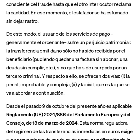
consciente del fraude hasta que el otro interlocutor reclama
la cantidad. En ese momento, el estafador se ha esfumado
sin dejar rastro.
De este modo, el usuario de los servicios de pago –
generalmente el ordenante– sufre un perjuicio patrimonial:
la transferencia emitida no sólo no ha sido recibida por el
beneficiario (pudiendo quedar una factura sin abonar, una
deuda sin cumplir, etc.), sino que ha sido usurpada por un
tercero criminal. Y respecto a ello, se ofrecen dos vías: (i) la
penal, improbable y compleja; (ii) y la civil, que es la que se
va a abordar a continuación.
Desde el pasado 9 de octubre del presente año es aplicable
Reglamento (UE) 2024/886 del Parlamento Europeo y del
Consejo, de 13 de marzo de 2024
. Esta norma reguladora
del régimen de las transferencias inmediatas en euros exige
a los proveedores de servicios de pago
la verificación de la