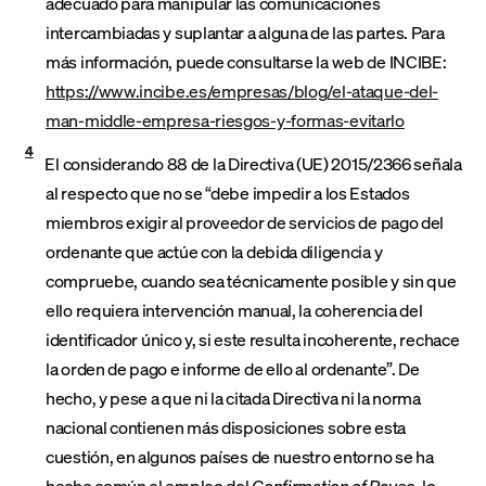
adecuado para manipular las comunicaciones
intercambiadas y suplantar a alguna de las partes. Para
más información, puede consultarse la web de INCIBE:
https://www.incibe.es/empresas/blog/el-ataque-del-
man-middle-empresa-riesgos-y-formas-evitarlo
4
El considerando 88 de la Directiva (UE) 2015/2366 señala
al respecto que no se “debe impedir a los Estados
miembros exigir al proveedor de servicios de pago del
ordenante que actúe con la debida diligencia y
compruebe, cuando sea técnicamente posible y sin que
ello requiera intervención manual, la coherencia del
identificador único y, si este resulta incoherente, rechace
la orden de pago e informe de ello al ordenante”. De
hecho, y pese a que ni la citada Directiva ni la norma
nacional contienen más disposiciones sobre esta
cuestión, en algunos países de nuestro entorno se ha
hecho común el empleo del
Confirmation of Payee
, lo