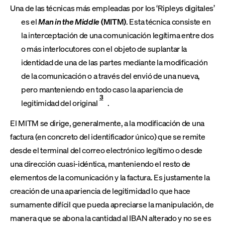
Una de las técnicas más empleadas por los ‘Ripleys digitales’
es el
Man in the Middle
(MITM)
. Esta técnica consiste en
la interceptación de una comunicación legítima entre dos
o más interlocutores con el objeto de suplantar la
identidad de una de las partes mediante la modificación
de la comunicación o a través del envió de una nueva,
pero manteniendo en todo caso la apariencia de
3
legitimidad del original
.
El MITM se dirige, generalmente, a la modificación de una
factura (en concreto del identificador único) que se remite
desde el terminal del correo electrónico legítimo o desde
una dirección cuasi-idéntica, manteniendo el resto de
elementos de la comunicación y la factura. Es justamente la
creación de una apariencia de legitimidad lo que hace
sumamente difícil que pueda apreciarse la manipulación, de
manera que se abona la cantidad al IBAN alterado y no se es