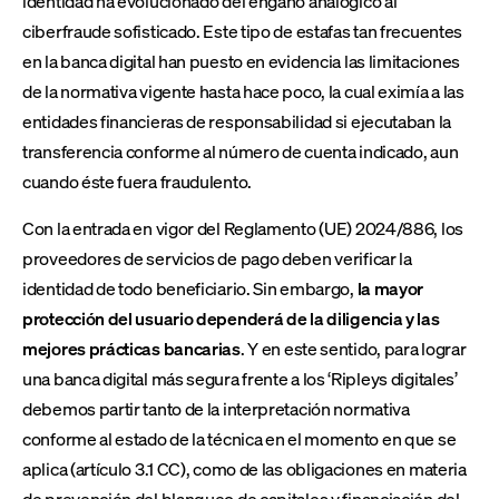
identidad ha evolucionado del engaño analógico al
ciberfraude sofisticado. Este tipo de estafas tan frecuentes
en la banca digital han puesto en evidencia las limitaciones
de la normativa vigente hasta hace poco, la cual eximía a las
entidades financieras de responsabilidad si ejecutaban la
transferencia conforme al número de cuenta indicado, aun
cuando éste fuera fraudulento.
Con la entrada en vigor del Reglamento (UE) 2024/886, los
proveedores de servicios de pago deben verificar la
identidad de todo beneficiario. Sin embargo,
la mayor
protección del usuario dependerá de la diligencia y las
mejores prácticas bancarias
. Y en este sentido, para lograr
una banca digital más segura frente a los ‘Ripleys digitales’
debemos partir tanto de la interpretación normativa
conforme al estado de la técnica en el momento en que se
aplica (artículo 3.1 CC), como de las obligaciones en materia
de prevención del blanqueo de capitales y financiación del