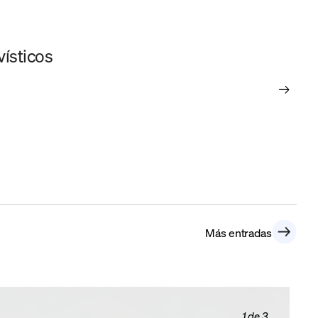
vísticos
El 
Pr
Más entradas
2 de 3