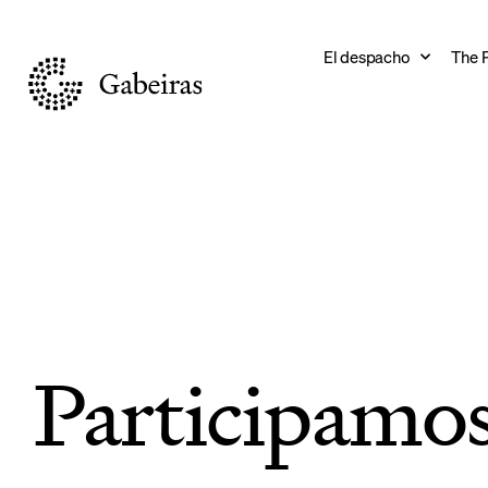
El despacho
The 
Movilizamo