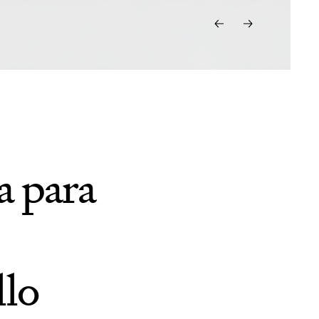
a para
llo