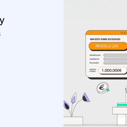
cas
o