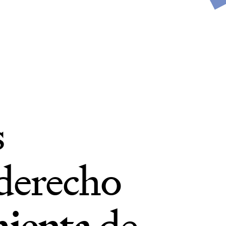
s
 derecho
ienta
de