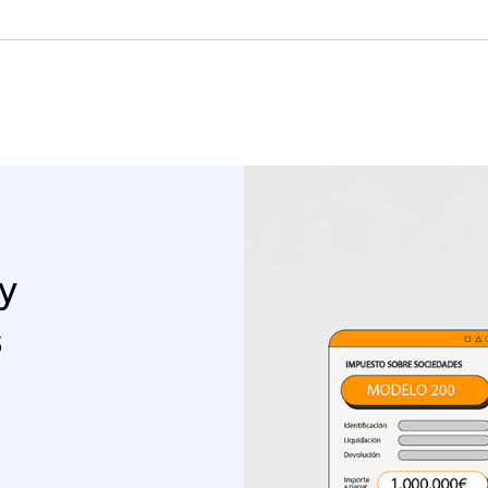
cas
o