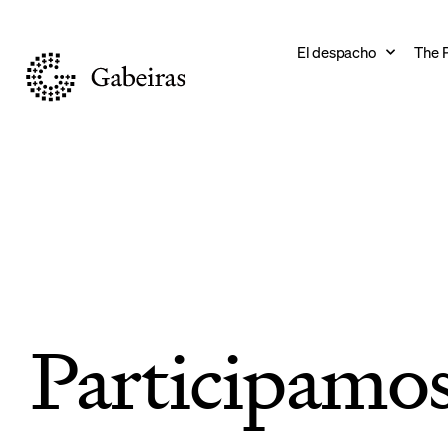
El despacho
The 
Movilizamo