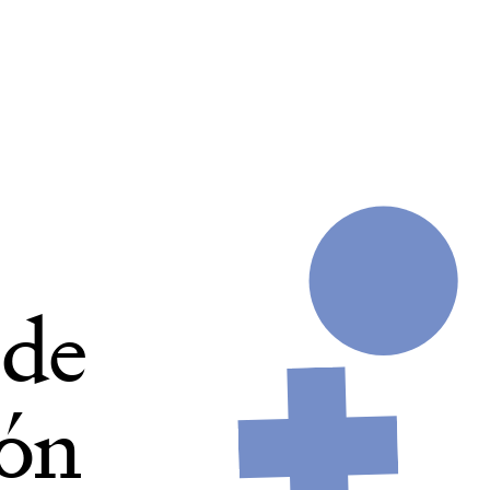
de
ión