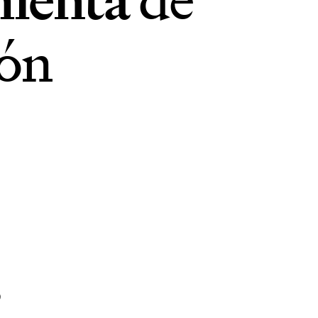
ión
s