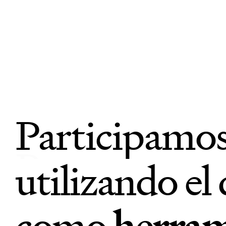
Participamo
utilizando el
como
herram