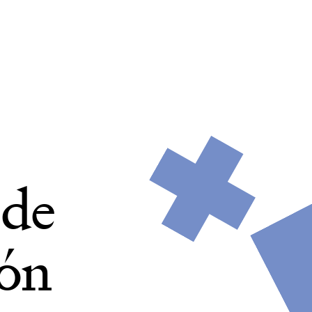
de
ión