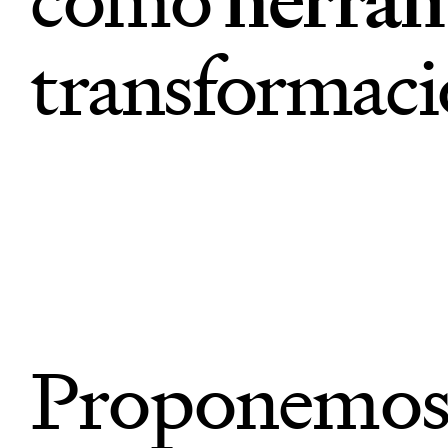
transformac
Participamo