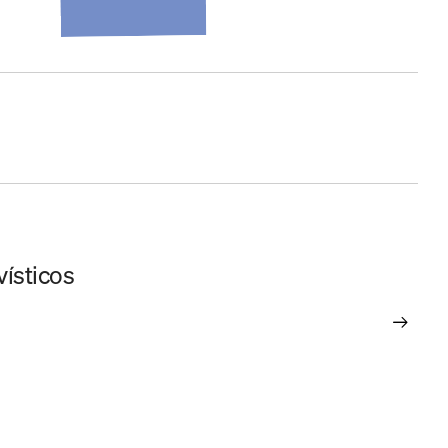
vísticos
El 
Pr