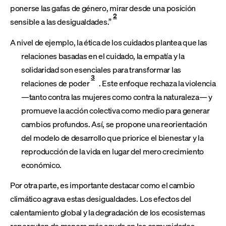
ponerse las gafas de género, mirar desde una posición
2
sensible a las desigualdades.”
A nivel de ejemplo, la ética de los cuidados plantea que las
relaciones basadas en el cuidado, la empatía y la
solidaridad son esenciales para transformar las
3
relaciones de poder
. Este enfoque rechaza la violencia
—tanto contra las mujeres como contra la naturaleza— y
promueve la acción colectiva como medio para generar
cambios profundos. Así, se propone una reorientación
del modelo de desarrollo que priorice el bienestar y la
reproducción de la vida en lugar del mero crecimiento
económico.
Por otra parte, es importante destacar como el cambio
climático agrava estas desigualdades. Los efectos del
calentamiento global y la degradación de los ecosistemas
repercuten de manera más aguda en las comunidades