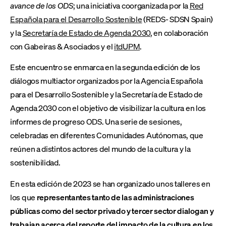
avance de los ODS
; una iniciativa coorganizada por la
Red
Española para el Desarrollo Sostenible
(REDS- SDSN Spain)
y la
Secretaría de Estado de Agenda 2030
, en colaboración
con Gabeiras & Asociados y el
itdUPM
.
Este encuentro se enmarca en la segunda edición de los
diálogos multiactor organizados por la Agencia Española
para el Desarrollo Sostenible y la Secretaría de Estado de
Agenda 2030 con el objetivo de visibilizar la cultura en los
informes de progreso ODS. Una serie de sesiones,
celebradas en diferentes Comunidades Autónomas, que
reúnen a distintos actores del mundo de la cultura y la
sostenibilidad.
En esta edición de 2023 se han organizado unos talleres en
los que
representantes tanto de las administraciones
públicas como del sector privado y tercer sector dialogan y
trabajan acerca del reporte del impacto de la cultura en los