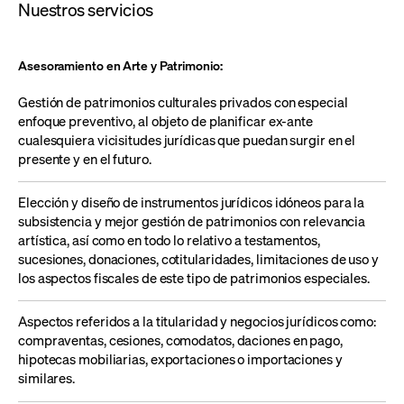
Nuestros servicios
Asesoramiento en Arte y Patrimonio:
G
estión
de patrimonios culturales privados con especial
enfoque preventivo, al objeto de planificar
ex-ante
cualesquiera vicisitudes jurídicas que puedan surgir en el
presente y en el futuro.
E
lección y diseño de instrumentos jurídicos idóneos para la
subsistencia y mejor gestión de patrimonios con relevancia
artística, así como en todo lo relativo a
testamentos,
sucesiones
,
donaciones
, cotitularidades, limitaciones de uso y
los aspectos fiscales
de este tipo de patrimonios especiales.
A
spectos referidos a la titularidad y negocios jurídicos como
:
compraventas,
cesiones, comodatos,
daciones en pago,
h
ipotecas mobiliarias, exportaciones o importaciones y
similares.