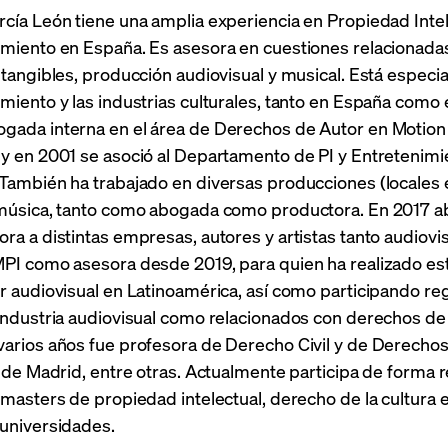
rcía León tiene una amplia experiencia en Propiedad Intel
imiento en España. Es asesora en cuestiones relacionadas 
ntangibles, producción audiovisual y musical. Está especial
miento y las industrias culturales, tanto en España como
gada interna en el área de Derechos de Autor en Motion 
 y en 2001 se asoció al Departamento de PI y Entretenim
También ha trabajado en diversas producciones (locales e
 música, tanto como abogada como productora. En 2017 ab
ra a distintas empresas, autores y artistas tanto audiov
MPI como asesora desde 2019, para quien ha realizado est
or audiovisual en Latinoamérica, así como participando r
 industria audiovisual como relacionados con derechos de 
varios años fue profesora de Derecho Civil y de Derechos
I de Madrid, entre otras. Actualmente participa de forma
 masters de propiedad intelectual, derecho de la cultura e
 universidades.