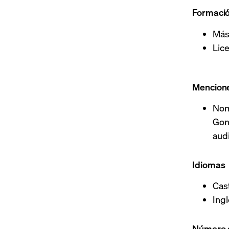
Formaci
Mást
Lic
Mencion
Nom
Gon
audi
Idiomas
Cas
Ing
Número 