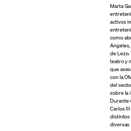
Marta Ga
entreten
activos i
entreteni
como abo
Angeles,
de Lezo. 
teatro y
que aseso
con la O
del sect
sobre la
Durante 
Carlos II
distintos
diversas