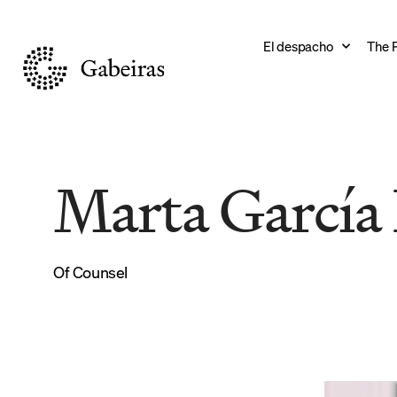
El despacho
The 
Marta García
Of Counsel