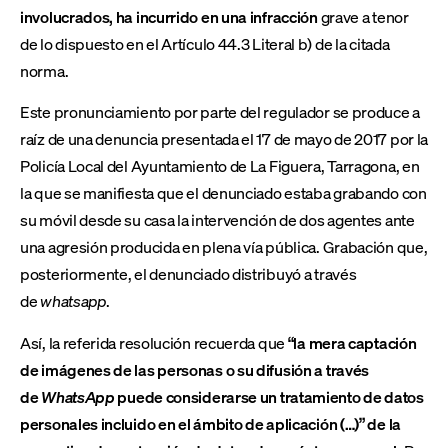
involucrados, ha incurrido en una infracción
grave a tenor
de lo dispuesto en el Artículo 44.3 Literal b) de la citada
norma.
Este pronunciamiento por parte del regulador se produce a
raíz de una denuncia presentada el 17 de mayo de 2017 por la
Policía Local del Ayuntamiento de La Figuera, Tarragona, en
la que se manifiesta que el denunciado estaba grabando con
su móvil desde su casa la intervención de dos agentes ante
una agresión producida en plena vía pública. Grabación que,
posteriormente, el denunciado distribuyó a través
de
whatsapp
.
Así, la referida resolución recuerda que
“la mera captación
de imágenes de las personas o su difusión a través
de
WhatsApp
puede considerarse un tratamiento de datos
personales incluido en el ámbito de aplicación (…)” de la