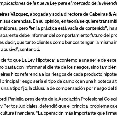
Implicaciones de la nueva Ley para el mercado de la viviend
eiras Vázquez, abogada y socia directora de Gabeiras & A
en sus carencias. En su opinión, en teoría se quiere transmi
midores, pero “en la práctica está vacía de contenido”
, ins
nsparente debe informar del comportamiento futuro del pr
 es decir, que tanto clientes como bancos tengan la misma in
abusivo”, sentenció.
 cierto que La Ley Hipotecaria contempla una serie de escena
o basta con informar al cliente de los riesgos, sino también 
beiras hizo referencia a los riesgos de cada producto hipote
l principal riesgo sería el tipo de cambio; en una hipoteca a t
 una a tipo fijo, la cláusula de compensación por riesgo del ti
ordi Paniello, presidente de la Asociación Profesional Coleg
 y Peritos Judiciales, defendió que el principal problema que
cultura financiera. “La operación más importante que firma