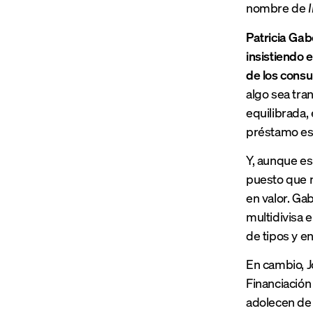
nombre de
Patricia Gab
insistiendo 
de los consu
algo sea tra
equilibrada,
préstamo es 
Y, aunque es
puesto que n
en valor. Ga
multidivisa e
de tipos y en
En cambio, J
Financiación
adolecen de 