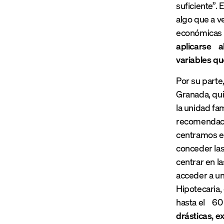
suficiente”.
algo que a v
económicas y
aplicarse a
variables qu
Por su parte
Granada, qui
la unidad fa
recomendacio
centramos en
conceder las
centrar en l
acceder a un
Hipotecaria
hasta el 60 
drásticas, e