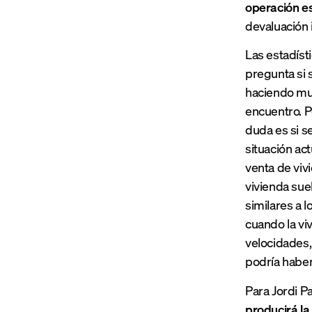
operación es
devaluación i
Las estadísti
pregunta si s
haciendo muc
encuentro. P
duda es si s
situación ac
venta de viv
vivienda suel
similares a l
cuando la vi
velocidades,
podría haber 
Para Jordi Pa
producirá la