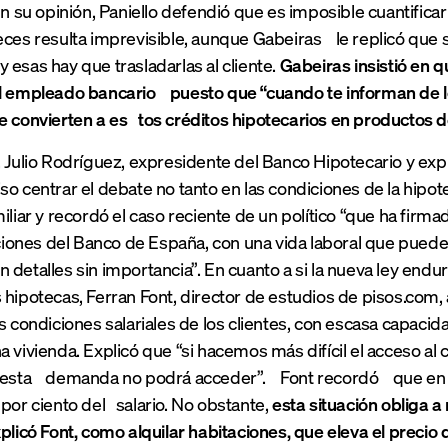
 En su opinión, Paniello defendió que es imposible cuantifi
eces resulta imprevisible, aunque Gabeiras le replicó que s
 esas hay que trasladarlas al cliente.
Gabeiras insistió en 
l empleado bancario puesto que “cuando te informan de l
e convierten a es tos créditos hipotecarios en productos d
, Julio Rodríguez, expresidente del Banco Hipotecario y ex
so centrar el debate no tanto en las condiciones de la hipo
miliar y recordó el caso reciente de un político “que ha firm
nes del Banco de España, con una vida laboral que puede re
 detalles sin importancia”. En cuanto a si la nueva ley endu
 hipotecas, Ferran Font, director de estudios de pisos.com,
as condiciones salariales de los clientes, con escasa capaci
a vivienda. Explicó que “si hacemos más difícil el acceso al
, esta demanda no podrá acceder”. Font recordó que en 
por ciento del salario. No obstante,
esta situación obliga 
xplicó Font, como alquilar habitaciones, que eleva el precio