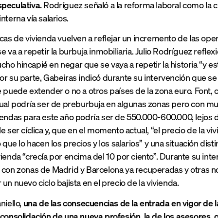
peculativa.
Rodríguez señaló a la reforma laboral como la 
nterna vía salarios.
cas de vivienda vuelven a reflejar un incremento de las opera
e va a repetir la burbuja inmobiliaria. Julio Rodríguez refle
ho hincapié en negar que se vaya a repetir la historia “y e
or su parte, Gabeiras indicó durante su intervención que s
e puede extender o no a otros países de la zona euro. Font, 
tual podría ser de preburbuja en algunas zonas pero con muc
iendas para este año podría ser de 550.000-600.000, lejos d
e ser cíclica y, que en el momento actual, “el precio de la viv
o que lo hacen los precios y los salarios” y una situación disti
vienda “crecía por encima del 10 por ciento”. Durante su int
 con zonas de Madrid y Barcelona ya recuperadas y otras no
un nuevo ciclo bajista en el precio de la vivienda.
niello,
una de las consecuencias de la entrada en vigor de 
 consolidación de una nueva profesión, la de los asesores,