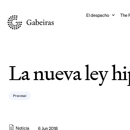
El despacho
The 
La nueva ley hi
Procesal
Noticia
6 Jun 2018