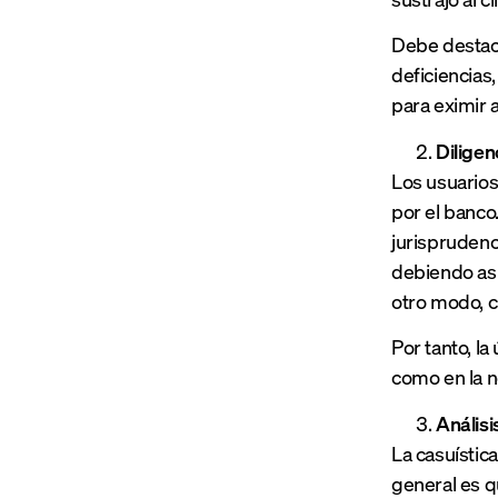
Debe destacar
deficiencias,
para eximir a
Diligen
Los usuario
por el banco
jurisprudenc
debiendo asi
otro modo, c
Por tanto, la
como en la n
Análisi
La casuístic
general es q