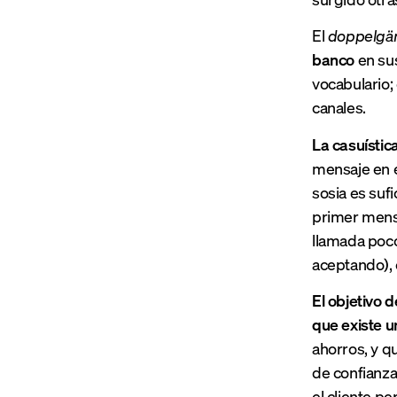
El
doppelgä
banco
en sus
vocabulario;
canales.
La casuístic
mensaje en e
sosia es suf
primer mensa
llamada poco
aceptando), 
El objetivo 
que existe u
ahorros, y qu
de confianza
el cliente p