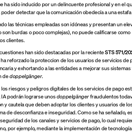
e ha sido inducido por un delincuente profesional y en el qu
 poder detectar que la comunicación obedecía a una estafa 
ando las técnicas empleadas son idóneas y presentan un ele
no son burdas o poco complejas), no puede calificarse como 
os clientes.
cuestiones han sido destacadas por la reciente
STS 571/202
l ha reforzado la proteccion de los usuarios de servicios de
ancaria y exhortando a las entidades a mejorar sus sistem
ón de
doppelgänger
.
, los riesgos y peligros digitales de los servicios de pago es
a IA podrán lograrse unos
doppelgänger
fraudulentos todaví
n y cautela que deben adoptar los clientes y usuarios de lo
a de desconfianza e inseguridad. Como se ha señalado, es e
a seguridad de los canales y servicios de pago, lo cual requ
mo, por ejemplo, mediante la implementación de tecnologí