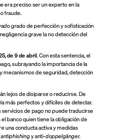
e era preciso ser un experto en la
o fraude.
vado grado de perfección y sofisticación
negligencia grave la no detección del
5, de 9 de abril
. Con esta sentencia, el
 pago, subrayando la importancia de la
as y mecanismos de seguridad, detección
tán lejos de disiparse o reducirse. De
a más perfectos y difíciles de detectar.
s servicios de pago no puede traducirse
l banco quien tiene la obligación de
iere una conducta activa y medidas
a
antiphishing
y anti-
doppelgänger
.