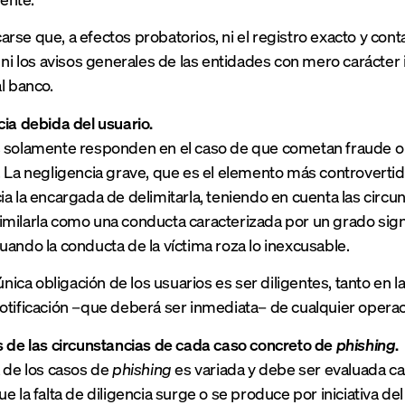
se que, a efectos probatorios, ni el registro exacto y contab
 ni los avisos generales de las entidades con mero carácter 
l banco.
cia debida del usuario.
s solamente responden en el caso de que cometan fraude o 
. La negligencia grave, que es el elemento más controvertido
ia la encargada de delimitarla, teniendo en cuenta las circu
milarla como una conducta caracterizada por un grado signifi
uando la conducta de la víctima roza lo inexcusable.
 única obligación de los usuarios es ser diligentes, tanto en 
otificación –que deberá ser inmediata– de cualquier operac
s de las circunstancias de cada caso concreto de
phishing
.
a de los casos de
phishing
es variada y debe ser evaluada cas
ue la falta de diligencia surge o se produce por iniciativa d