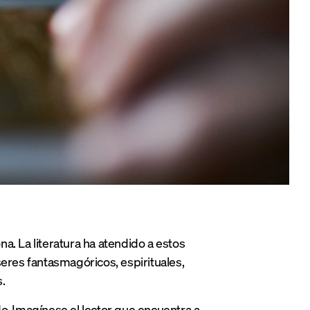
a. La literatura ha atendido a estos
res fantasmagóricos, espirituales,
.
. Imagínese el lector que encuentra a