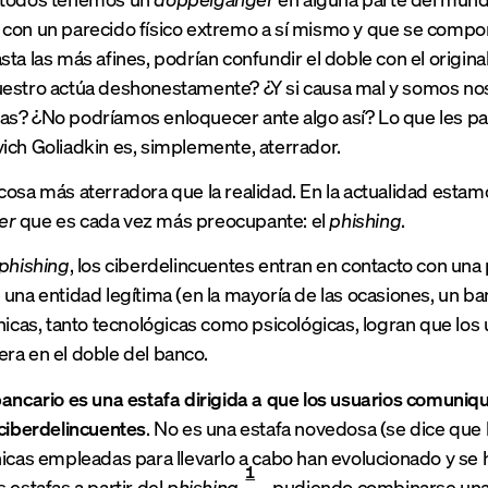
con un parecido físico extremo a sí mismo y que se compor
sta las más afines, podrían confundir el doble con el origina
estro actúa deshonestamente? ¿Y si causa mal y somos nos
s? ¿No podríamos enloquecer ante algo así? Lo que les pasó
ich Goliadkin es, simplemente, aterrador.
cosa más aterradora que la realidad. En la actualidad esta
er
que es cada vez más preocupante: el
phishing
.
phishing
, los ciberdelincuentes entran en contacto con una
 una entidad legítima (en la mayoría de las ocasiones, un 
cnicas, tanto tecnológicas como psicológicas, logran que los 
ra en el doble del banco.
ancario es una estafa dirigida a que los usuarios comuniq
 ciberdelincuentes
. No es una estafa novedosa (se dice que
nicas empleadas para llevarlo a cabo han evolucionado y se
1
 estafas a partir del
phishing
, pudiendo combinarse una