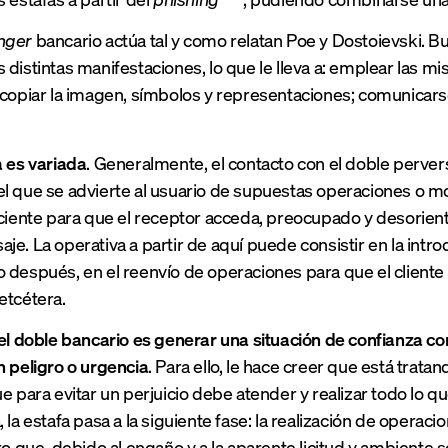
nger
bancario actúa tal y como relatan Poe y Dostoievski. Bu
 distintas manifestaciones, lo que le lleva a: emplear las 
 copiar la imagen, símbolos y representaciones; comunicars
a es variada
. Generalmente, el contacto con el doble perve
l que se advierte al usuario de supuestas operaciones o m
iciente para que el receptor acceda, preocupado y desorien
je. La operativa a partir de aquí puede consistir en la intro
 después, en el reenvío de operaciones para que el cliente 
etcétera.
del doble bancario es generar una situación de confianza c
n peligro o urgencia
. Para ello, le hace creer que está trata
e para evitar un perjuicio debe atender y realizar todo lo qu
, la estafa pasa a la siguiente fase: la realización de opera
ero que, debido al engaño y a la aparente licitud y ambiente