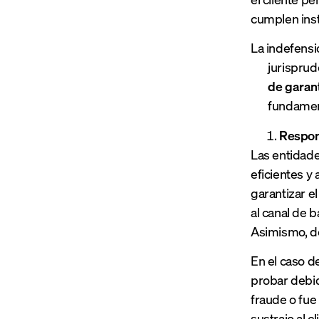
cumplen inst
La indefensi
jurisprud
de garant
fundament
Respons
Las entidade
eficientes y
garantizar e
al canal de b
Asimismo, de
En el caso d
probar debid
fraude o fue
sustrajo al cl