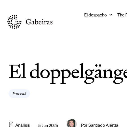
El despacho
The 
El doppelgänge
Procesal
Análisis
Por
Santiago Alenza
5 Jun 2025