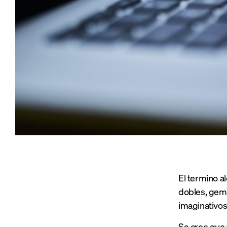
El termino a
dobles, geme
imaginativos
Se cree que