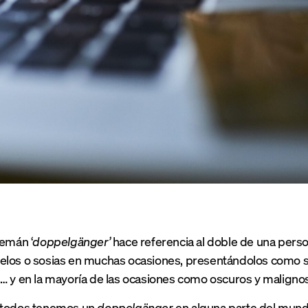
lemán ‘
doppelgänger’
hace referencia al doble de una person
los o sosias en muchas ocasiones, presentándolos como se
… y en la mayoría de las ocasiones como oscuros y malignos
 todos tenemos un
doppelgänger
en alguna parte del mundo