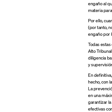
engaño al qu
materia para
Por ello, cu
(por tanto, 
engaño por l
Todas estas 
Alto Tribuna
diligencia b
y supervisi
En definitiva
hecho, con l
La prevenció
en una máxim
garantizar l
efectivas co