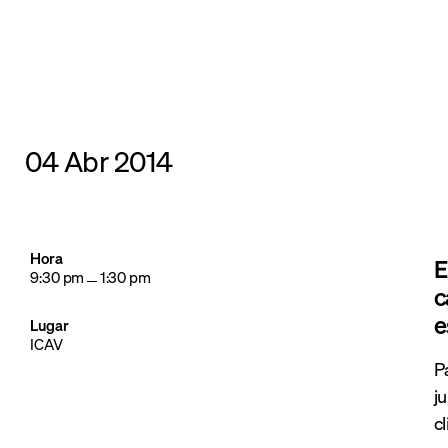
04 Abr 2014
Hora
E
9:30 pm
1:30 pm
c
e
Lugar
ICAV
P
j
c