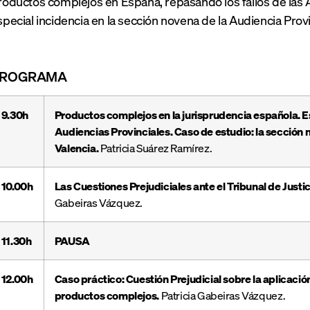
roductos complejos en España, repasando los fallos de las 
special incidencia en la sección novena de la Audiencia Provi
ROGRAMA
9.30h
Productos complejos en la jurisprudencia española. Est
Audiencias Provinciales. Caso de estudio: la sección 
Valencia.
Patricia Suárez Ramírez.
10.00h
Las Cuestiones Prejudiciales ante el Tribunal de Just
Gabeiras Vázquez.
11.30h
PAUSA
12.00h
Caso práctico: Cuestión Prejudicial sobre la aplicació
productos complejos.
Patricia Gabeiras Vázquez.