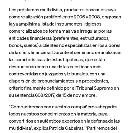
Los préstamos multidivisa, productos bancarios cuya
comercialización proliferó entre 2006 y 2008, engrosan
la ya amplísima lista de instrumentos litigiosos
comercializados de forma masiva e irregular por las
entidades financieras (preferentes, estructurados,
bonos, suelos) a clientes no especialistas en los albores
de la crisis financiera. Durante el seminario se analizarán
las características de estas hipotecas, que están
despuntando como una de las cuestiones más
controvertidas en juzgados y tribunales, con una
dispersión de pronunciamientos sin precedentes,
criterio finalmente definido por el Tribunal Supremo en
su sentencia 608/2017, de 15 de noviembre.
“Compartiremos con nuestros compañeros abogados
todos nuestros conocimientos en la materia, para
convertirlos en auténticos expertos en la defensa de las
multidivisa”, explica Patricia Gabeiras. “Partiremos del