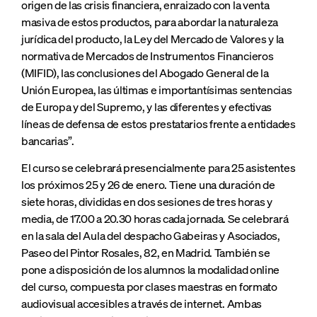
origen de las crisis financiera, enraizado con la venta
masiva de estos productos, para abordar la naturaleza
jurídica del producto, la Ley del Mercado de Valores y la
normativa de Mercados de Instrumentos Financieros
(MIFID), las conclusiones del Abogado General de la
Unión Europea, las últimas e importantísimas sentencias
de Europa y del Supremo, y las diferentes y efectivas
líneas de defensa de estos prestatarios frente a entidades
bancarias”.
El curso se celebrará presencialmente para 25 asistentes
los próximos 25 y 26 de enero. Tiene una duración de
siete horas, divididas en dos sesiones de tres horas y
media, de 17.00 a 20.30 horas cada jornada. Se celebrará
en la sala del Aula del despacho Gabeiras y Asociados,
Paseo del Pintor Rosales, 82, en Madrid. También se
pone a disposición de los alumnos la modalidad online
del curso, compuesta por clases maestras en formato
audiovisual accesibles a través de internet. Ambas