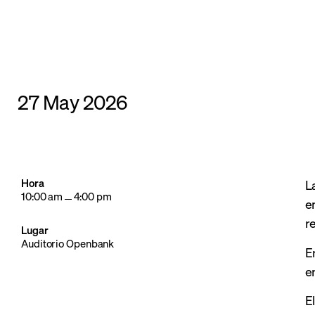
27 May 2026
Hora
L
10:00 am
4:00 pm
e
r
Lugar
Auditorio Openbank
E
e
E