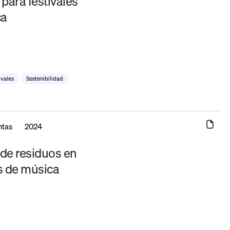
para festivales
ca
ivales
,
Sostenibilidad
ntas
2024
 de residuos en
es de música