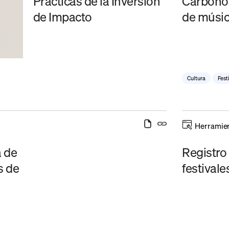
Prácticas de la Inversión
Carbono 
de Impacto
de músi
Cultura
,
Fest
Herramie
a de
Registro
s de
festival