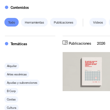
Contenidos
Todo
Herramientas
Publicaciones
Videos
Publicaciones
2026
Temáticas
Alquiler
Artes escénicas
Ayudas y subvenciones
B Corp
Costas
Cultura