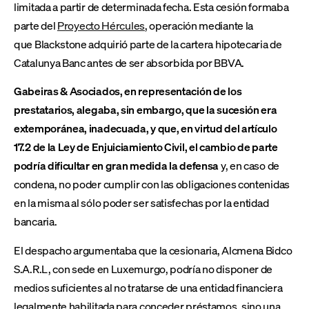
limitada a partir de determinada fecha. Esta cesión formaba
parte del
Proyecto Hércules
, operación mediante la
que Blackstone adquirió parte de la cartera hipotecaria de
Catalunya Banc antes de ser absorbida por BBVA.
Gabeiras & Asociados, en representación de los
prestatarios, alegaba, sin embargo, que la sucesión era
extemporánea, inadecuada, y que, en virtud del artículo
17.2 de la Ley de Enjuiciamiento Civil, el cambio de parte
podría dificultar en gran medida la defensa
y, en caso de
condena, no poder cumplir con las obligaciones contenidas
en la misma al sólo poder ser satisfechas por la entidad
bancaria.
El despacho argumentaba que la cesionaria, Alcmena Bidco
S.A.R.L, con sede en Luxemurgo, podría no disponer de
medios suficientes al no tratarse de una entidad financiera
legalmente habilitada para conceder préstamos, sino una