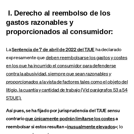
I. Derecho al reembolso de los
gastos razonables y
proporcionados al consumidor:
La
Sentencia de 7 de abril de 2022 del TJUE
ha declarado
expresamente que
deben reembolsarse los gastos y costes
en los que ha incurrido el consumidor para defenderse
contra la abusividad, siempre que sean
razonables y
proporcionados
a la vista de factores tales como el objeto del
litigio, la cuantía y cantidad de trabajo (Vid parágrafos 53 a 54
STJUE).
Así pues, se ha fijado por jurisprudencia del TJUE
sensu
contrario
que únicamente podrán limitarse los costes
a
reembolsar si estos resultan «
inusualmente elevados
»
; lo