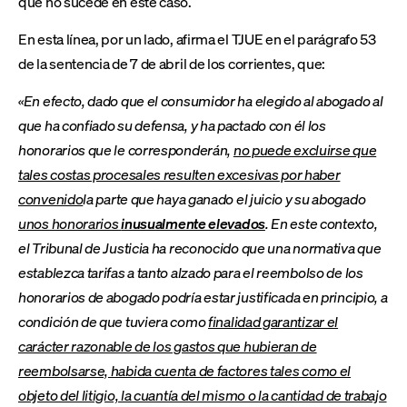
que no sucede en este caso.
En esta línea, por un lado, afirma el TJUE en el parágrafo 53
de la sentencia de 7 de abril de los corrientes, que:
«En efecto, dado que el consumidor ha elegido al abogado al
que ha confiado su defensa, y ha pactado con él los
honorarios que le corresponderán,
no puede excluirse que
tales costas procesales resulten excesivas por haber
convenido
la parte que haya ganado el juicio y su abogado
unos honorarios
inusualmente elevados
. En este contexto,
el Tribunal de Justicia ha reconocido que una normativa que
establezca tarifas a tanto alzado para el reembolso de los
honorarios de abogado podría estar justificada en principio, a
condición de que tuviera como
finalidad garantizar el
carácter razonable de los gastos que hubieran de
reembolsarse, habida cuenta de factores tales como el
objeto del litigio, la cuantía del mismo o la cantidad de trabajo