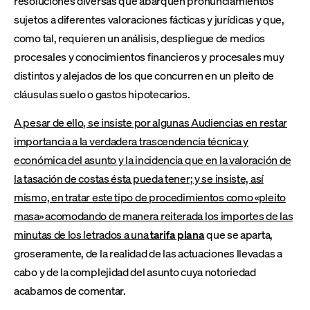
resoluciones diversas que abarquen pronunciamientos
sujetos a diferentes valoraciones fácticas y jurídicas y que,
como tal, requieren un análisis, despliegue de medios
procesales y conocimientos financieros y procesales muy
distintos y alejados de los que concurren en un pleito de
cláusulas suelo o gastos hipotecarios.
A pesar de ello, se insiste por algunas Audiencias en restar
importancia a la verdadera trascendencia técnica y
económica del asunto y la incidencia que en la valoración de
la tasación de costas ésta pueda tener; y se insiste, así
mismo, en tratar este tipo de procedimientos como «pleito
masa» acomodando de manera reiterada los importes de las
minutas de los letrados a una
tarifa plana
que se aparta,
groseramente, de la realidad de las actuaciones llevadas a
cabo y de la complejidad del asunto cuya notoriedad
acabamos de comentar.