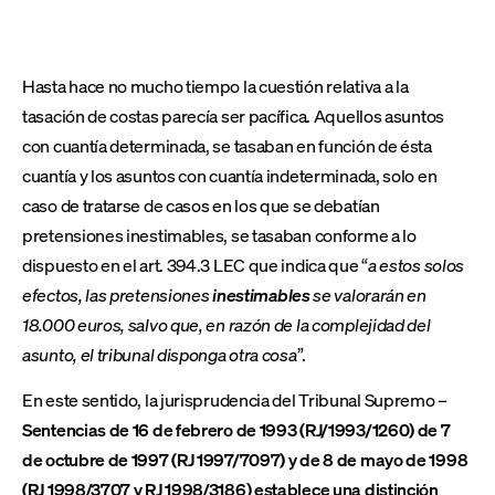
Hasta hace no mucho tiempo la cuestión relativa a la
tasación de costas parecía ser pacífica. Aquellos asuntos
con cuantía determinada, se tasaban en función de ésta
cuantía y los asuntos con cuantía indeterminada, solo en
caso de tratarse de casos en los que se debatían
pretensiones inestimables, se tasaban conforme a lo
dispuesto en el art. 394.3 LEC que indica que “
a estos solos
efectos, las pretensiones
inestimables
se valorarán en
18.000 euros, salvo que, en razón de la complejidad del
asunto, el tribunal disponga otra cosa
”.
En este sentido, la jurisprudencia del Tribunal Supremo –
Sentencias de 16 de febrero de 1993 (RJ/1993/1260) de 7
de octubre de 1997 (RJ 1997/7097) y de 8 de mayo de 1998
(RJ 1998/3707 y RJ 1998/3186) establece
una distinción