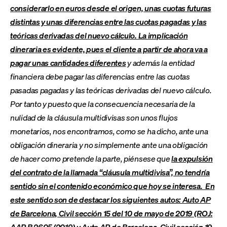
considerarlo en euros desde el origen, unas cuotas futuras
distintas y unas diferencias entre las cuotas pagadas y las
teóricas derivadas del nuevo cálculo. La implicación
dineraria es evidente, pues el cliente a partir de ahora va a
pagar unas cantidades diferentes
y además la entidad
financiera debe pagar las diferencias entre las cuotas
pasadas pagadas y las teóricas derivadas del nuevo cálculo.
Por tanto y puesto que la consecuencia necesaria de la
nulidad de la cláusula multidivisas son unos flujos
monetarios, nos encontramos, como se ha dicho, ante una
obligación dineraria y no simplemente ante una obligación
de hacer como pretende la parte, piénsese que
la expulsión
del contrato de la llamada “cláusula multidivisa”, no tendría
sentido sin el contenido económico que hoy se interesa. En
este sentido son de destacar los siguientes autos: Auto AP
de Barcelona, Civil sección 15 del 10 de mayo de 2019 (ROJ:
AAP B 2605/2019) y Auto AP de Barcelona, Civil sección 19