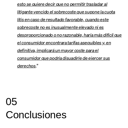
esto se quiere decir que no permitir trasladar al
litigante vencido el sobrecoste que supone la cuota
litis en caso de resultado favorable, cuando este
sobrecoste no es inusualmente elevado ni es
desproporcionado o no razonable, haría más difícil que
el consumidor encontrara tarifas asequibles y, en
definitiva, implicará un mayor coste para el
consumidor que podría disuadirle de ejercer sus
derechos
.
”
05
Conclusiones