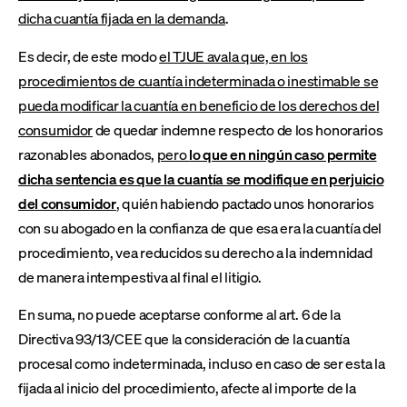
dicha cuantía fijada en la demanda
.
Es decir, de este modo
el TJUE avala que, en los
procedimientos de cuantía indeterminada o inestimable se
pueda modificar la cuantía en beneficio de los derechos del
consumidor
de quedar indemne respecto de los honorarios
razonables abonados,
pero
lo que en ningún caso permite
dicha sentencia es que la cuantía se modifique en perjuicio
del consumidor
, quién habiendo pactado unos honorarios
con su abogado en la confianza de que esa era la cuantía del
procedimiento, vea reducidos su derecho a la indemnidad
de manera intempestiva al final el litigio.
En suma, no puede aceptarse conforme al art. 6 de la
Directiva 93/13/CEE que la consideración de la cuantía
procesal como indeterminada, incluso en caso de ser esta la
fijada al inicio del procedimiento, afecte al importe de la