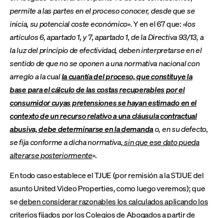
permite a las partes en el proceso conocer, desde que se
inicia, su potencial coste económico
». Y en el 67 que:
«los
artículos 6, apartado 1, y 7, apartado 1, de la Directiva 93/13, a
la luz del principio de efectividad, deben interpretarse en el
sentido de que no se oponen a una normativa nacional con
arreglo a la cual
la cuantía del proceso, que constituye la
base para el cálculo de las costas recuperables por el
consumidor cuyas pretensiones se hayan estimado en el
contexto de un recurso relativo a una cláusula contractual
abusiva, debe determinarse en la demanda
o, en su defecto,
se fija conforme a dicha normativa
, sin que ese dato pueda
alterarse posteriormente
»
.
En todo caso establece el TJUE (por remisión a la STJUE del
asunto United Video Properties, como luego veremos); que
se
deben considerar razonables los calculados aplicando los
criterios fijados por los Colegios de Abogados a partir de