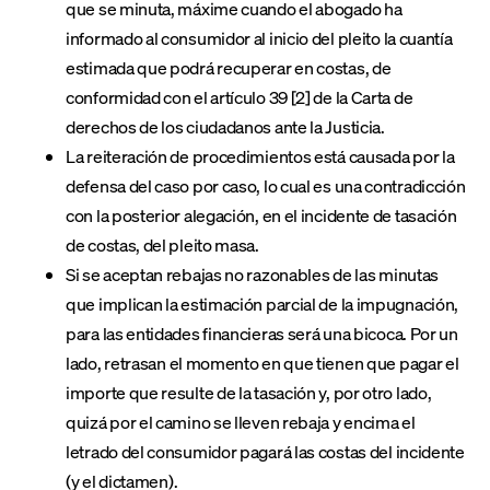
que se minuta, máxime cuando el abogado ha
informado al consumidor al inicio del pleito la cuantía
estimada que podrá recuperar en costas, de
conformidad con el artículo 39 [2] de la Carta de
derechos de los ciudadanos ante la Justicia.
La reiteración de procedimientos está causada por la
defensa del caso por caso, lo cual es una contradicción
con la posterior alegación, en el incidente de tasación
de costas, del pleito masa.
Si se aceptan rebajas no razonables de las minutas
que implican la estimación parcial de la impugnación,
para las entidades financieras será una bicoca. Por un
lado, retrasan el momento en que tienen que pagar el
importe que resulte de la tasación y, por otro lado,
quizá por el camino se lleven rebaja y encima el
letrado del consumidor pagará las costas del incidente
(y el dictamen).