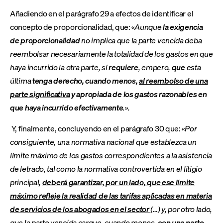
Añadiendo en el parágrafo 29 a efectos de identificar el
concepto de proporcionalidad, que: «
Aunque
la exigencia
de proporcionalidad
no implica que la parte vencida deba
reembolsar necesariamente la totalidad de los gastos en que
haya incurrido la otra parte, sí
requiere
, empero,
que
esta
última
tenga derecho, cuando menos,
al reembolso de una
parte significativa
y apropiada de los gastos razonables en
que haya incurrido efectivamente
.».
Y, finalmente, concluyendo en el parágrafo 30 que:
«Por
consiguiente, una normativa nacional que establezca un
límite máximo de los gastos correspondientes a la asistencia
de letrado, tal como la normativa controvertida en el litigio
principal,
deberá garantizar, por un lado, que ese límite
máximo refleje la realidad de las tarifas aplicadas en materia
de servicios de los abogados en el sector
(…) y, por otro lado,
que la parte vencida cargue, cuando menos,
con una parte