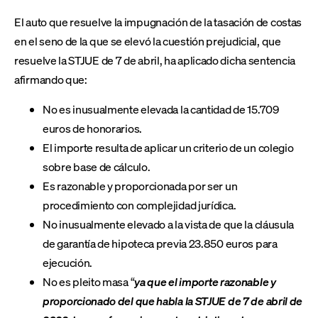
El auto que resuelve la impugnación de la tasación de costas
en el seno de la que se elevó la cuestión prejudicial, que
resuelve la STJUE de 7 de abril, ha aplicado dicha sentencia
afirmando que:
No es inusualmente elevada la cantidad de 15.709
euros de honorarios.
El importe resulta de aplicar un criterio de un colegio
sobre base de cálculo.
Es razonable y proporcionada por ser un
procedimiento con complejidad jurídica.
No inusualmente elevado a la vista de que la cláusula
de garantía de hipoteca previa 23.850 euros para
ejecución.
No es pleito masa “
ya que el importe razonable y
proporcionado del que habla la STJUE de 7 de abril de