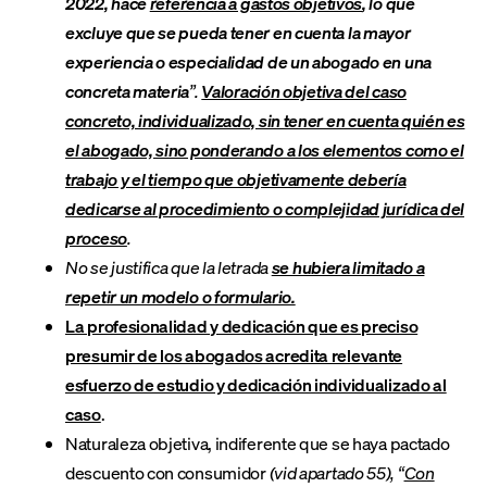
2022, hace
referencia a gastos objetivos
, lo que
excluye que se pueda tener en cuenta la mayor
experiencia o especialidad de un abogado en una
concreta materia
”.
Valoración objetiva del caso
concreto, individualizado, sin tener en cuenta quién es
el abogado, sino ponderando a los elementos como el
trabajo y el tiempo que objetivamente debería
dedicarse al procedimiento o complejidad jurídica del
proceso
.
No se justifica que la letrada
se hubiera limitado a
repetir un modelo o formulario.
La profesionalidad y dedicación que es preciso
presumir de los abogados acredita relevante
esfuerzo de estudio y dedicación individualizado al
caso
.
Naturaleza objetiva, indiferente que se haya pactado
descuento con consumidor
(vid apartado 55), “
Con