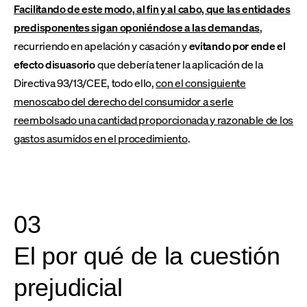
Facilitando de este modo, al fin y al cabo, que las entidades
predisponentes sigan oponiéndose a las demandas
,
recurriendo en apelación y casación y
evitando por ende el
efecto disuasorio
que debería tener la aplicación de la
Directiva 93/13/CEE, todo ello,
con el consiguiente
menoscabo del derecho del consumidor a serle
reembolsado una cantidad proporcionada y razonable de los
gastos asumidos en el procedimiento
.
03
El por qué de la cuestión
prejudicial