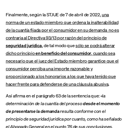
Finalmente, según la STJUE de 7 de abril de 2022,
una
norma de un estado miembro que ordena la inalterabilidad
de la cuantía fijada por el consumidor en su demanda no es
contraria al Directiva 93/13 por razón del principio de
seguridad jurídica
, de tal modo que
sólo se podrá alterar
dicho principio
en beneficio del consumidor
, cuando sea
necesario que el juez del Estado miembro garantice que el
consumidor perciba una importe razonable y
proporcionado a los honorarios a los que haya tenido que
hacer frente para defenderse de una cláusula abusiva
.
Así afirma en el parágrafo 63 de la sentencia que: «
la
determinación de la cuantía del proceso
desde el momento
de presentarse la demanda
resulta conforme con el
principio de seguridad jurídica por cuanto, como ha señalado
el Abogado General en el punto 76 de sus conclusiones,