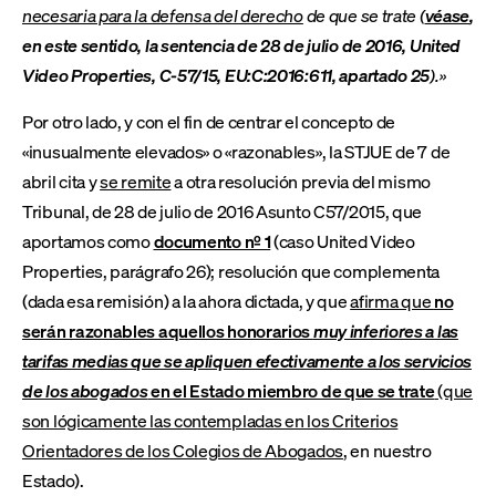
necesaria para la defensa del derecho
de que se trate (
véase
,
en este sentido, la sentencia de 28 de julio de 2016, United
Video Properties, C‑57/15, EU:C:2016:611, apartado 25
).»
Por otro lado, y con el fin de centrar el concepto de
«inusualmente elevados» o «razonables», la STJUE de 7 de
abril cita y
se remite
a otra resolución previa del mismo
Tribunal, de 28 de julio de 2016 Asunto C57/2015, que
aportamos como
documento nº 1
(caso United Video
Properties, parágrafo 26); resolución que complementa
(dada esa remisión) a la ahora dictada, y que
afirma que
no
serán razonables aquellos honorarios
muy inferiores a las
tarifas medias que se apliquen efectivamente a los servicios
de los abogados
en el Estado miembro de que se trate
(que
son lógicamente las contempladas en los Criterios
Orientadores de los Colegios de Abogados
, en nuestro
Estado).