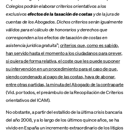
Colegios podrán elaborar criterios orientativos a los
exclusivos
efectos de la tasación de costas
y de la jura de
cuentas de los Abogados. Dichos criterios serán igualmente
válidos para el cálculo de honorarios y derechos que
corresponden a los efectos de tasación de costas en
asistencia jurídica gratuita
”;
criterios que, como es sabido,
han servido hasta el momento a los ciudadanos para prever,
si quiera de forma relativa, el coste que les puede suponer
su intervención en un procedimiento para el caso de que,
siendo condenado al pago de las costas, haya de abonar,
entre otras partidas, la minuta del Abogado de la contraparte
(Vid. por todos, el preámbulo de la Recopilación de Criterios
orientativos del ICAM).
No obstante, a partir del estallido de la última crisis bancaria
del año 2008, y a lo largo de los últimos quince años, se ha
vivido en España un incremento extraordinario de los litigios