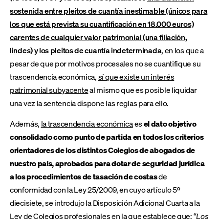
sostenida entre pleitos de cuantía inestimable (únicos para
los que está prevista su cuantificación en 18.000 euros)
carentes de cualquier valor patrimonial (una filiación,
lindes) y los pleitos de cuantía indeterminada
, en los que a
pesar de que por motivos procesales no se cuantifique su
trascendencia económica,
sí que existe un interés
patrimonial subyacente
al mismo que es posible liquidar
una vez la sentencia dispone las reglas para ello.
Además,
la trascendencia económica
es
el dato objetivo
consolidado como punto de partida en todos los criterios
orientadores de los distintos Colegios de abogados de
nuestro país, aprobados para dotar de seguridad jurídica
a los procedimientos de tasación de costas
de
conformidad con la Ley 25/2009, en cuyo artículo 5º
diecisiete, se introdujo la Disposición Adicional Cuarta a la
Ley de Colegios profesionales en la que establece que: “
Los