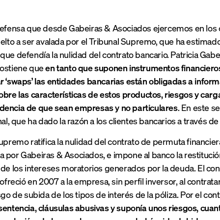
 defensa que desde Gabeiras & Asociados ejercemos en los 
uelto a ser avalada por el Tribunal Supremo, que ha estimad
que defendía la nulidad del contrato bancario. Patricia Gab
sostiene que
en tanto que suponen instrumentos financiero
r ‘swaps’ las entidades bancarias están obligadas a infor
obre las características de estos productos, riesgos y car
dencia de que sean empresas y no
particulares
. En este s
nal, que ha dado la razón a los clientes bancarios a través d
Supremo ratifica la nulidad del contrato de permuta financie
 por Gabeiras & Asociados, e impone al banco la restituci
de los intereses moratorios generados por la deuda. El contr
 ofreció en 2007 a la empresa, sin perfil inversor, al contrat
sgo de subida de los tipos de interés de la póliza. Por el con
sentencia, cláusulas abusivas y suponía unos riesgos, cuant