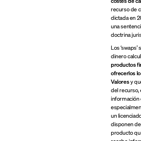
costes de c
recurso de 
dictada en 2
una sentenci
doctrina jur
Los ‘swaps’ 
dinero calcu
productos fi
ofrecerlos l
Valores
y que
del recurso, 
información 
especialment
un licenciad
disponen de 
producto que
recabe infor