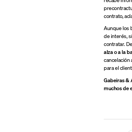
precontractu
contrato, acl
Aunque los b
de interés, s
contratar. D
alza o a la b
cancelación 
para el clien
Gabeiras & 
muchos de e