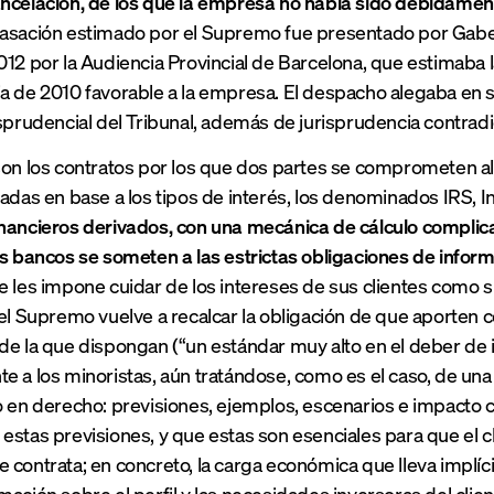
ancelación, de los que la empresa no había sido debidame
casación estimado por el Supremo fue presentado por Gabe
012 por la Audiencia Provincial de Barcelona, que estimaba l
a de 2010 favorable a la empresa. El despacho alegaba en 
isprudencial del Tribunal, además de jurisprudencia contradic
son los contratos por los que dos partes se comprometen a
ladas en base a los tipos de interés, los denominados IRS, 
nancieros derivados, con una mecánica de cálculo complicad
os bancos se someten a las estrictas obligaciones de info
 les impone cuidar de los intereses de sus clientes como si
el Supremo vuelve a recalcar la obligación de que aporten co
de la que dispongan (“un estándar muy alto en el deber de i
e a los minoristas, aún tratándose, como es el caso, de un
o en derecho: previsiones, ejemplos, escenarios e impacto 
estas previsiones, y que estas son esenciales para que el cl
 contrata; en concreto, la carga económica que lleva implíci
mación sobre el perfil y las necesidades inversoras del clie