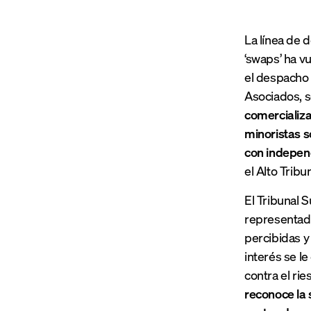
La línea de
‘swaps’ ha v
el despacho 
Asociados, 
comercializa
minoristas s
con indepen
el Alto Tribu
El Tribunal 
representada
percibidas y 
interés se le
contra el rie
reconoce la 