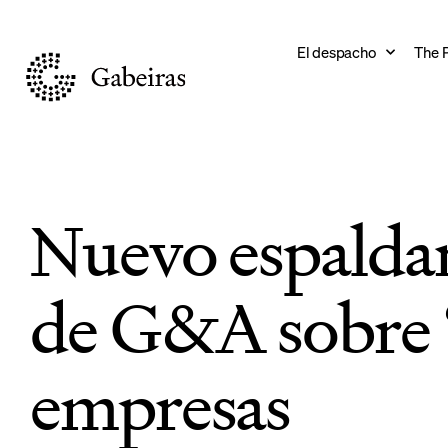
El despacho
The 
Nuevo espaldar
de G&A sobre ‘
empresas