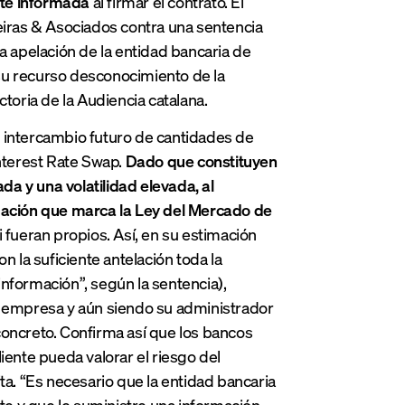
nte informada
al firmar el contrato. El
iras & Asociados contra una sentencia
a apelación de la entidad bancaria de
su recurso desconocimiento de la
toria de la Audiencia catalana.
l intercambio futuro de cantidades de
Interest Rate Swap.
Dado que constituyen
a y una volatilidad elevada, al
rmación que marca la Ley del Mercado de
 fueran propios. Así, en su estimación
n la suficiente antelación toda la
nformación”, según la sentencia),
a empresa y aún siendo su administrador
concreto. Confirma así que los bancos
iente pueda valorar el riesgo del
ta. “Es necesario que la entidad bancaria
nte y que le suministre una información