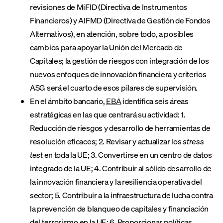
revisiones de MiFID (Directiva de Instrumentos
Financieros) y AIFMD (Directiva de Gestión de Fondos
Alternativos), en atención, sobre todo, a posibles
cambios para apoyar la Unión del Mercado de
Capitales; la gestión de riesgos con integración de los
nuevos enfoques de innovación financiera y criterios
ASG será el cuarto de esos pilares de supervisión.
En el ámbito bancario,
EBA
identifica seis áreas
estratégicas en las que centrará su actividad: 1.
Reducción de riesgos y desarrollo de herramientas de
resolución eficaces; 2. Revisar y actualizar los
stress
test
en toda la UE; 3. Convertirse en un centro de datos
integrado de la UE; 4. Contribuir al sólido desarrollo de
la innovación financiera y la resiliencia operativa del
sector; 5. Contribuir a la infraestructura de lucha contra
la prevención de blanqueo de capitales y financiación
del terrorismo en la UE; 6. Proporcionar políticas