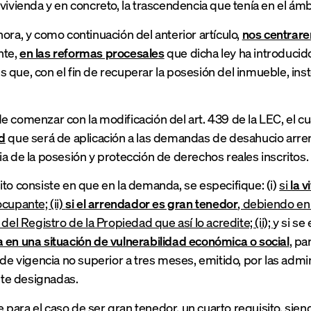
 vivienda y en concreto, la trascendencia que tenía en el ámb
hora, y como continuación del anterior artículo,
nos centrar
nte,
en las reformas procesales
que dicha ley ha introducid
 que, con el fin de recuperar la posesión del inmueble, in
e comenzar con la modificación del art. 439 de la LEC, el c
d
que será de aplicación a las demandas de desahucio arrend
ia de la posesión y protección de derechos reales inscritos.
ito consiste en que en la demanda, se especifique: (i)
si
la 
ocupante; (ii)
si el arrendador es gran tenedor
, debiendo en 
 del Registro de la Propiedad que así lo acredite; (ii);
y si se
 en una situación de vulnerabilidad económica o social
,
par
, de vigencia no superior a tres meses, emitido, por las adm
e designadas.
para el caso de ser gran tenedor, un cuarto requisito, siend