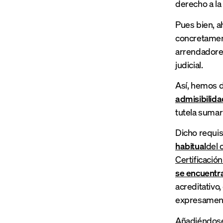
derecho a la
Pues bien, a
concretame
arrendadores
judicial.
Así, hemos d
admisibilida
tutela sumar
Dicho requis
habitual
del 
Certificación
se encuentra
acreditativo
expresament
Añadiéndose 