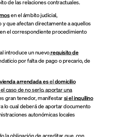
ito de las relaciones contractuales.
emos
en el ámbito judicial,
o y que afectan directamente a aquellos
sten el correspondiente procedimiento
ual introduce un nuevo
requisito de
aticio por falta de pago o precario, de
vivienda arrendada es
el
domicilio
el caso de no serlo, aportar una
 es gran tenedor, manifestar
si el inquilino
a lo cual deberá de aportar documento
inistraciones autonómicas locales
o la obligación de acreditar que, con