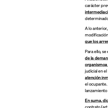
carácter pre
intermediac
determinado
A lo anterior
modificación 
que los arre
Para ello, s
de la demand
organismo
a
judicial en e
atención in
el ocupante.
lanzamiento 
En suma, dic
contrato (ar