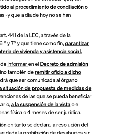
tido al procedimiento de conciliación o
as -y que a día de hoy no se han
rt. 441 de la LEC, a través de la
6 º y 7º y que tiene como fin,
garantizar
ria de vivienda y asistencia social.
o de
informar
en el
Decreto de admisión
sino también de
remitir oficio a dicho
ndrá que ser comunicada al órgano
cha situación de propuesta de medidas de
venciones de las que se pueda beneficiar
ario,
a la suspensión de la vista
o el
as física o 4 meses de ser jurídica.
ión
en tanto se declara la resolución del
e dada la prohibición de desahucios sin