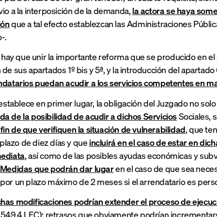
vio a la interposición de la demanda,
la actora se haya some
ión
que a tal efecto establezcan las Administraciones Públic
-.
, hay que unir la importante reforma que se producido en el a
de sus apartados 1º bis y 5ª, y la introducción del apartado 
ndatarios puedan acudir a los servicios competentes en mate
e establece en primer lugar, la obligación del Juzgado no sol
a de la posibilidad de acudir a dichos Servicios
Sociales, 
 fin de que verifiquen la situación de vulnerabilidad
, que te
l plazo de diez días y que
incluirá en el caso de estar en di
mediata
, así como de las posibles ayudas económicas y sub
Medidas que podrán dar lugar
en el caso de que sea neces
por un plazo máximo de 2 meses si el arrendatario es person
has modificaciones podrían extender el proceso de ejecuc
t 549.4 LEC); retrasos que obviamente podrían incrementars