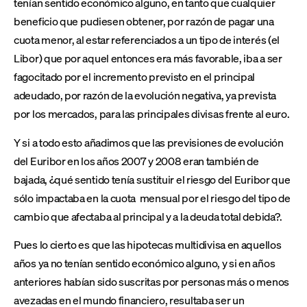
tenían sentido económico alguno, en tanto que cualquier
beneficio que pudiesen obtener, por razón de pagar una
cuota menor, al estar referenciados a un tipo de interés (el
Libor) que por aquel entonces era más favorable, iba a ser
fagocitado por el incremento previsto en el principal
adeudado, por razón de la evolución negativa, ya prevista
por los mercados, para las principales divisas frente al euro.
Y si a todo esto añadimos que las previsiones de evolución
del Euribor en los años 2007 y 2008 eran también de
bajada, ¿qué sentido tenía sustituir el riesgo del Euribor que
sólo impactaba en la cuota mensual por el riesgo del tipo de
cambio que afectaba al principal y a la deuda total debida?.
Pues lo cierto es que las hipotecas multidivisa en aquellos
años ya no tenían sentido económico alguno, y si en años
anteriores habían sido suscritas por personas más o menos
avezadas en el mundo financiero, resultaba ser un