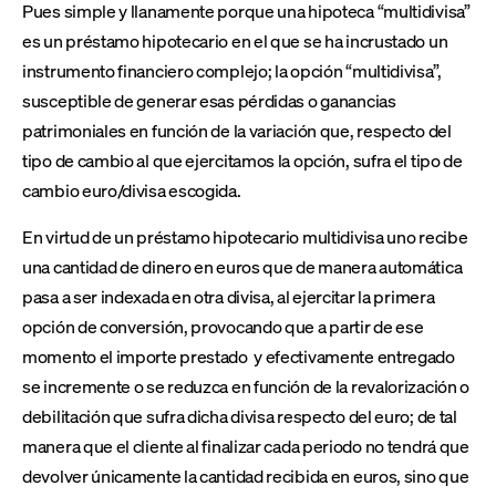
Pues simple y llanamente porque una hipoteca “multidivisa”
es un préstamo hipotecario en el que se ha incrustado un
instrumento financiero complejo; la opción “multidivisa”,
susceptible de generar esas pérdidas o ganancias
patrimoniales en función de la variación que, respecto del
tipo de cambio al que ejercitamos la opción, sufra el tipo de
cambio euro/divisa escogida.
En virtud de un préstamo hipotecario multidivisa uno recibe
una cantidad de dinero en euros que de manera automática
pasa a ser indexada en otra divisa, al ejercitar la primera
opción de conversión, provocando que a partir de ese
momento el importe prestado y efectivamente entregado
se incremente o se reduzca en función de la revalorización o
debilitación que sufra dicha divisa respecto del euro; de tal
manera que el cliente al finalizar cada periodo no tendrá que
devolver únicamente la cantidad recibida en euros, sino que