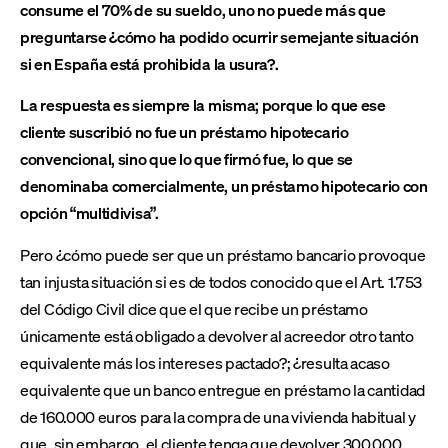
consume el 70% de su sueldo, uno no puede más que
preguntarse ¿cómo ha podido ocurrir semejante situación
si en España está prohibida la usura?.
La respuesta es siempre la misma; porque lo que ese
cliente suscribió no fue un préstamo hipotecario
convencional, sino que lo que firmó fue, lo que se
denominaba comercialmente, un préstamo hipotecario con
opción “multidivisa”.
Pero ¿cómo puede ser que un préstamo bancario provoque
tan injusta situación si es de todos conocido que el Art. 1.753
del Código Civil dice que el que recibe un préstamo
únicamente está obligado a devolver al acreedor otro tanto
equivalente más los intereses pactado?; ¿resulta acaso
equivalente que un banco entregue en préstamo la cantidad
de 160.000 euros para la compra de una vivienda habitual y
que, sin embargo, el cliente tenga que devolver 300.000