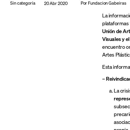
Sin categoría
Por
Fundacion Gabeiras
20 Abr 2020
La informaci
plataformas 
Unión de Art
Visuales y 
encuentro or
Artes Plástic
Esta informa
– Reivindica
La cris
represe
subsect
precari
asociac
propia,