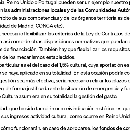
a, Reino Unido o Portugal pueden ser un ejemplo nuestro p
n las
administraciones locales y de las Comunidades Aut
mbito de sus competencias y de los órganos territoriales de 
dad de Madrid, CONCA etc).
a necesario
flexibilizar los criterios
de la Ley de Contratos de
, así como de otras disposiciones normativas que puedan d
s de financiación. También hay que flexibilizar los requisito
s de los mecanismos establecidos.
articular es el del caso del 1,5% cultural, cuya aportación 
se haya aplicado en su totalidad. En esta ocasión podría con
gestión sea más efectiva, sería necesario relajar los plazos
vo, de forma justificada ante la situación de emergencia y f
 Cultura asumiera en su totalidad la gestión del gasto.
idad, que ha sido también una reivindicación histórica, es q
 sus ingresos actividad cultural, como ocurre en Reino Unid
 cómo funcionarán, en caso de aprobarse, los
fondos de c