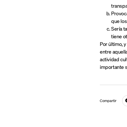
transpa
Provoca
que lo
Sería t
tiene o
Por último, 
entre aquell
actividad cul
importante s
Compartir