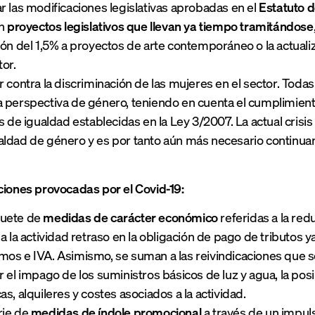
r las modificaciones legislativas aprobadas en el
Estatuto d
en
proyectos legislativos que llevan ya tiempo tramitándose
ión del 1,5% a proyectos de arte contemporáneo o la actual
tor.
r contra la discriminación de las mujeres en el sector. To
 perspectiva de género, teniendo en cuenta el cumplimiento
as de igualdad establecidas en la Ley 3/2007. La actual crisi
ldad de género y es por tanto aún más necesario continuar
ciones provocadas por el Covid-19:
uete de
medidas
de carácter económico
referidas a la red
 a la actividad retraso en la obligación de pago de tributos
os e IVA. Asimismo, se suman a las reivindicaciones que sol
r el impago de los suministros básicos de luz y agua, la po
as, alquileres y costes asociados a la actividad.
rie de
medidas de índole promocional
a través de un impuls