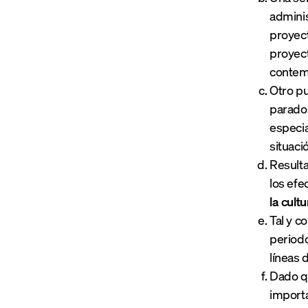
adminis
proyect
proyect
contemp
Otro pu
parados
especia
situaci
Resulta
los efe
la cultu
Tal y c
periodo
líneas 
Dado q
importa