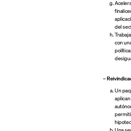
Acelera
finalic
aplicac
del sec
Trabaja
con una
polític
desigua
– Reivindica
Un paq
aplican
autónom
permiti
hipotec
Una se