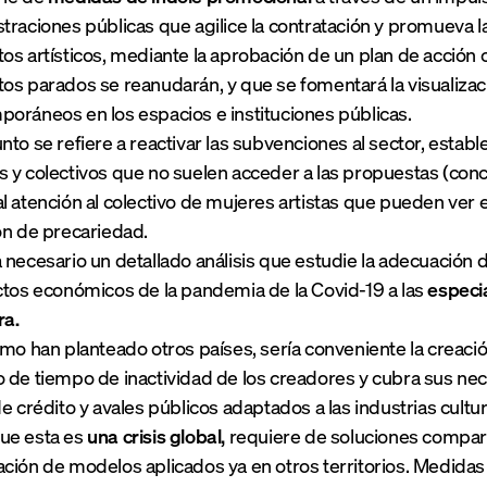
traciones públicas que agilice la contratación y promueva l
os artísticos, mediante la aprobación de un plan de acción
os parados se reanudarán, y que se fomentará la visualizaci
oráneos en los espacios e instituciones públicas.
nto se refiere a reactivar las subvenciones al sector, estab
 y colectivos que no suelen acceder a las propuestas (con
l atención al colectivo de mujeres artistas que pueden ve
ón de precariedad.
 necesario un detallado análisis que estudie la adecuación 
ctos económicos de la pandemia de la Covid-19 a las
especi
ra.
omo han planteado otros países, sería conveniente la creaci
 de tiempo de inactividad de los creadores y cubra sus ne
de crédito y avales públicos adaptados a las industrias cultur
ue esta es
una crisis global,
requiere de soluciones compart
ción de modelos aplicados ya en otros territorios. Medid