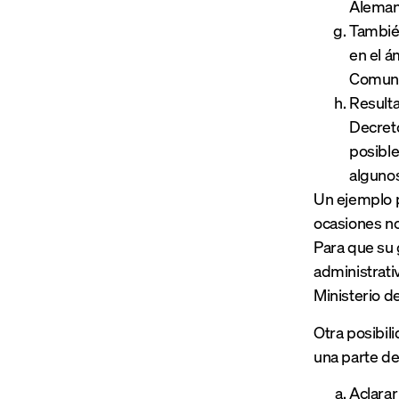
Alemani
Tambié
en el á
Comuni
Result
Decreto
posible
alguno
Un ejemplo p
ocasiones no 
Para que su 
administrati
Ministerio de
Otra posibil
una parte de
Aclarar