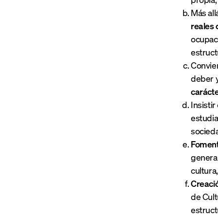
Más all
reales 
ocupaci
estructu
Convien
deber y
carácte
Insisti
estudia
socied
Fomenta
genera
cultura
Creaci
de Cult
estruct