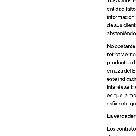
Tras varios 
entidad falt
información 
de sus clien
absteniéndos
No obstante,
retrotraerno
productos de
en alza del E
este indicad
interés se t
es que la mo
asfixiante q
La verdadera
Los contrato