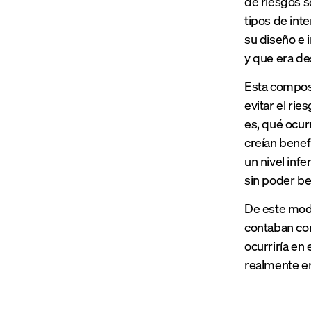
de riesgos s
tipos de int
su diseño e 
y que era de
Esta composi
evitar el rie
es, qué ocurr
creían benef
un nivel inf
sin poder be
De este modo
contaban con
ocurriría en
realmente e