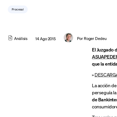
Procesal
Análisis
Por
Roger Dedeu
14 Ago 2015
El Juzgado 
ASUAPEDE
que la entid
»
DESCARGA
La acción de
perseguía la 
de Bankinte
consumidores