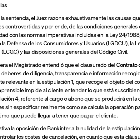
las
e la sentencia, el Juez razona exhaustivamente las causas qu
es controvertidas y por ende, de las condiciones generales 
ad con las normas imperativas incluidas en la Ley 24/1988,
 la Defensa de los Consumidores y Usuarios (LGDCU), la L
 (LCGC) y las disposiciones generales del Código Civil.
ra el Magistrado entendió que el clausurado del
Contrato 
 deberes de diligencia, transparencia e información recogid
e relevante en la estipulación 1, que recoge el objeto del 
mprensible impide al cliente entender lo que está suscribien
lación 4, referente al cargo o abono que se producirá en la cu
s sin especificar realmente como se calcula la operación pa
imo que puede llegar a tener que pagar el cliente.
tiva la oposición de Bankinter a la nulidad de la estipulación
ntrolar los costes de cancelación, en cuanto que esta cláusu