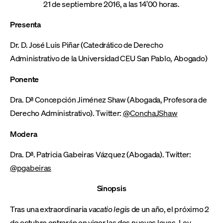
21 de septiembre 2016, a las 14’00 horas.
Presenta
Dr. D. José Luis Piñar (Catedrático de Derecho
Administrativo de la Universidad CEU San Pablo, Abogado)
Ponente
Dra. Dª Concepción Jiménez Shaw (Abogada, Profesora de
Derecho Administrativo). Twitter:
@ConchaJShaw
Modera
Dra. Dª. Patricia Gabeiras Vázquez (Abogada). Twitter:
@pgabeiras
Sinopsis
Tras una extraordinaria
vacatio legis
de un año, el próximo 2
de octubre entrarán en vigor las dos nuevas leyes, Ley