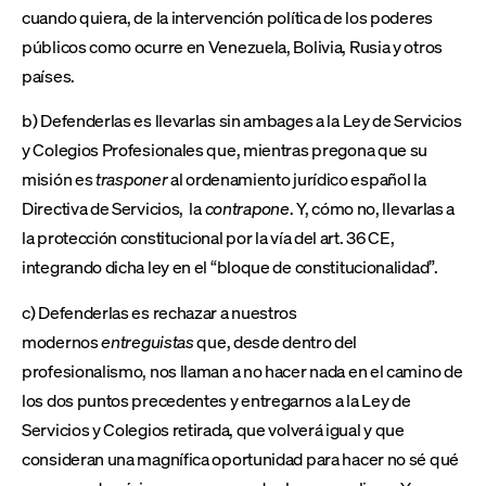
cuando quiera, de la intervención política de los poderes
públicos como ocurre en Venezuela, Bolivia, Rusia y otros
países.
b) Defenderlas es llevarlas sin ambages a la Ley de Servicios
y Colegios Profesionales que, mientras pregona que su
misión es
trasponer
al ordenamiento jurídico español la
Directiva de Servicios, la
contrapone
. Y, cómo no, llevarlas a
la protección constitucional por la vía del art. 36 CE,
integrando dicha ley en el “bloque de constitucionalidad”.
c) Defenderlas es rechazar a nuestros
modernos
entreguistas
que, desde dentro del
profesionalismo, nos llaman a no hacer nada en el camino de
los dos puntos precedentes y entregarnos a la Ley de
Servicios y Colegios retirada, que volverá igual y que
consideran una magnífica oportunidad para hacer no sé qué