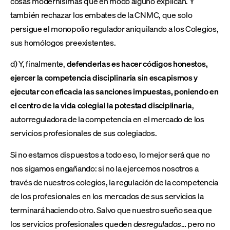
cosas modernísimas que en modo alguno explican. Y
también rechazar los embates de la CNMC, que solo
persigue el monopolio regulador aniquilando a los Colegios,
sus homólogos preexistentes.
d) Y, finalmente,
defenderlas es hacer códigos honestos,
ejercer la competencia disciplinaria sin escapismos y
ejecutar con eficacia las sanciones impuestas, poniendo en
el centro de la vida colegial la potestad disciplinaria
,
autorreguladora de la competencia en el mercado de los
servicios profesionales de sus colegiados.
Si no estamos dispuestos a todo eso, lo mejor será que no
nos sigamos engañando: si no la ejercemos nosotros a
través de nuestros colegios, la regulación de la competencia
de los profesionales en los mercados de sus servicios la
terminará haciendo otro. Salvo que nuestro sueño sea que
los servicios profesionales queden
desregulados
… pero no