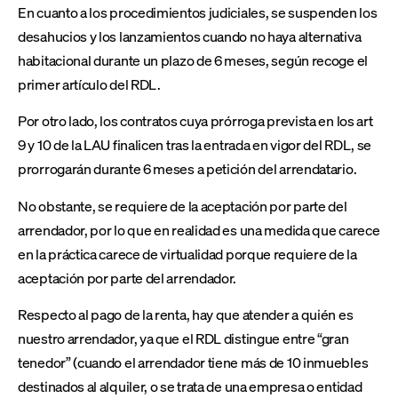
En cuanto a los procedimientos judiciales, se suspenden los
desahucios y los lanzamientos cuando no haya alternativa
habitacional durante un plazo de 6 meses, según recoge el
primer artículo del RDL.
Por otro lado, los contratos cuya prórroga prevista en los art
9 y 10 de la LAU finalicen tras la entrada en vigor del RDL, se
prorrogarán durante 6 meses a petición del arrendatario.
No obstante, se requiere de la aceptación por parte del
arrendador, por lo que en realidad es una medida que carece
en la práctica carece de virtualidad porque requiere de la
aceptación por parte del arrendador.
Respecto al pago de la renta, hay que atender a quién es
nuestro arrendador, ya que el RDL distingue entre “gran
tenedor” (cuando el arrendador tiene más de 10 inmuebles
destinados al alquiler, o se trata de una empresa o entidad