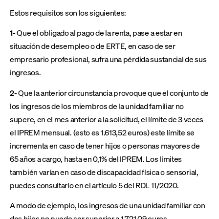
Estos requisitos son los siguientes:
1-
Que el obligado al pago de la renta, pase a estar en
situación de desempleo o de ERTE, en caso de ser
empresario profesional, sufra una pérdida sustancial de sus
ingresos.
2-
Que la anterior circunstancia provoque que el conjunto de
los ingresos de los miembros de la unidad familiar no
supere, en el mes anterior a la solicitud, el límite de 3 veces
el IPREM mensual. (esto es 1.613,52 euros) este límite se
incrementa en caso de tener hijos o personas mayores de
65 años a cargo, hasta en 0,1% del IPREM. Los límites
también varían en caso de discapacidad física o sensorial,
puedes consultarlo en el artículo 5 del RDL 11/2020.
A modo de ejemplo, los ingresos de una unidad familiar con
dos hijos no puede ser superior a 1.721,09 euros.