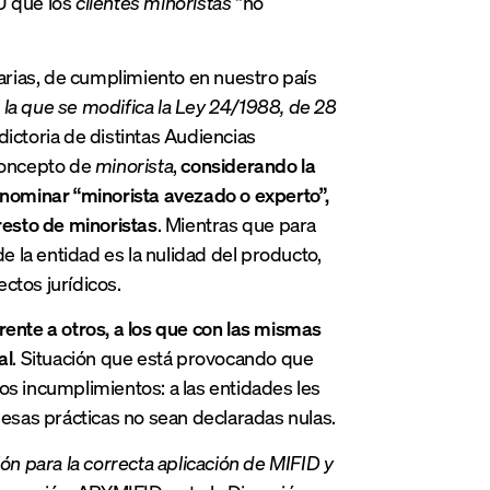
U que los
clientes minoristas
“no
tarias, de cumplimiento en nuestro país
 la que se modifica la Ley 24/1988, de 28
ictoria de distintas Audiencias
 concepto de
minorista
,
considerando la
enominar “minorista avezado o experto”,
 resto de minoristas
. Mientras que para
e la entidad es la nulidad del producto,
ctos jurídicos.
rente a otros, a los que con las mismas
al
. Situación que está provocando que
os incumplimientos: a las entidades les
 esas prácticas no sean declaradas nulas.
ón para la correcta aplicación de MIFID y