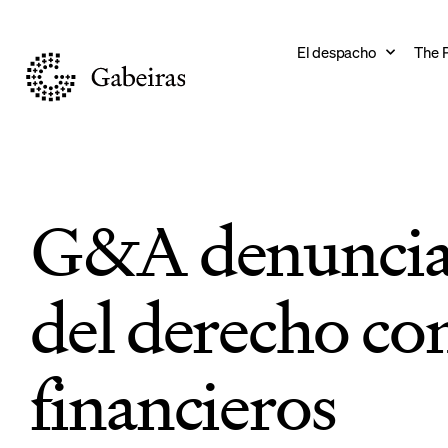
El despacho
The 
G&A denuncia 
del derecho co
financieros