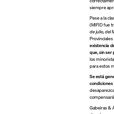
correctament
siempre apre
Pese a la cl
(MIFID fue t
de julio, de
Provinciales
existencia d
que, sin ser
los minorista
para estos m
Se está gene
condiciones 
desaparezca 
compensará i
Gabeiras & 