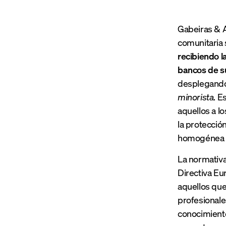
Gabeiras & A
comunitaria 
recibiendo l
bancos de su
desplegando 
minorista
. E
aquellos a l
la protecció
homogénea d
La normativa 
Directiva Eu
aquellos qu
profesionale
conocimiento