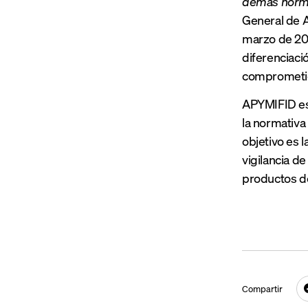
demás normat
General de A
marzo de 201
diferenciaci
comprometió 
APYMIFID es 
la normativa
objetivo es 
vigilancia d
productos de
Compartir