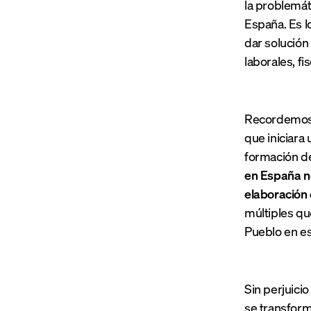
la problemát
España. Es l
dar solución 
laborales, fi
Recordemos q
que iniciara
formación de
en España no
elaboración 
múltiples qu
Pueblo en es
Sin perjuici
se transform