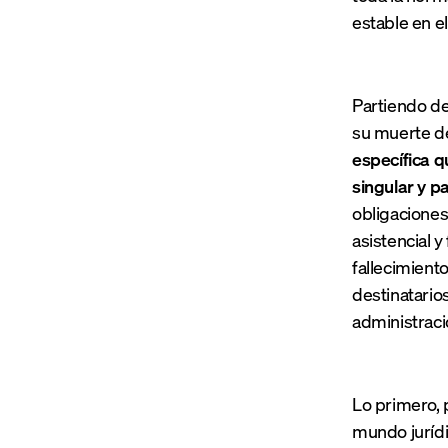
estable en e
Partiendo de
su muerte de
específica q
singular y p
obligaciones
asistencial y
fallecimient
destinatario
administraci
Lo primero, p
mundo jurídi