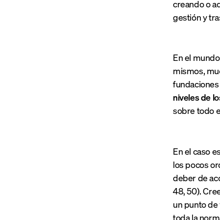
creando o ad
gestión y tra
En el mundo 
mismos, muc
fundaciones 
niveles de l
sobre todo en
En el caso e
los pocos or
deber de acc
48, 50). Cre
un punto de v
toda la norma