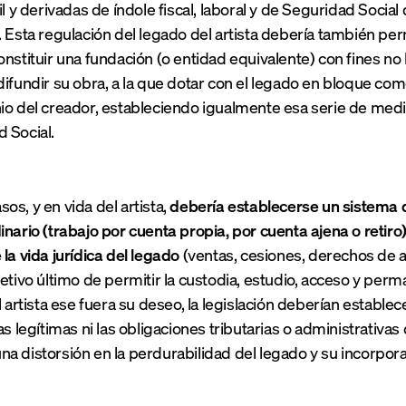
il y derivadas de índole fiscal, laboral y de Seguridad Socia
. Esta regulación del legado del artista debería también perm
nstituir una fundación (o entidad equivalente) con fines no l
difundir su obra, a la que dotar con el legado en bloque 
io del creador, estableciendo igualmente esa serie de medida
 Social.
os, y en vida del artista,
debería establecerse un sistema 
inario (trabajo por cuenta propia, por cuenta ajena o retir
la vida jurídica del legado
(ventas, cesiones, derechos de 
etivo último de permitir la custodia, estudio, acceso y perm
l artista ese fuera su deseo, la legislación deberían estable
as legítimas ni las obligaciones tributarias o administrativ
a distorsión en la perdurabilidad del legado y su incorporac