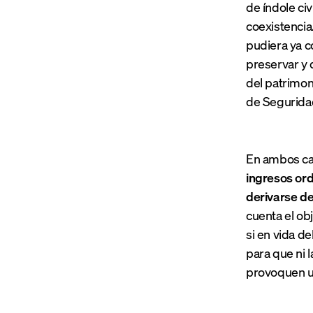
de índole civ
coexistencia
pudiera ya co
preservar y 
del patrimon
de Seguridad
En ambos cas
ingresos ord
derivarse de 
cuenta el obj
si en vida de
para que ni l
provoquen un