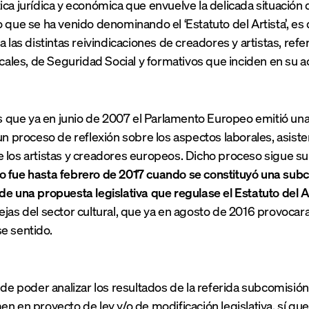
ica jurídica y económica que envuelve la delicada situación
o que se ha venido denominando el ‘Estatuto del Artista’, es
a las distintas reivindicaciones de creadores y artistas, re
scales, de Seguridad Social y formativos que inciden en su a
ue ya en junio de 2007 el Parlamento Europeo emitió una 
 un proceso de reflexión sobre los aspectos laborales, asiste
 los artistas y creadores europeos. Dicho proceso sigue su c
 fue hasta febrero de 2017 cuando se constituyó una subc
de una propuesta legislativa que regulase el Estatuto del A
ejas del sector cultural, que ya en agosto de 2016 provoc
e sentido.
o de poder analizar los resultados de la referida subcomisió
en en proyecto de ley y/o de modificación legislativa, sí