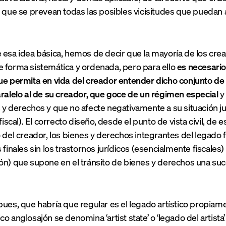
l que se prevean todas las posibles vicisitudes que puedan 
 esa idea básica, hemos de decir que la mayoría de los cr
 forma sistemática y ordenada, pero para ello
es necesario
ue permita en vida del creador entender dicho conjunto d
aralelo al de su creador, que goce de un régimen especial
y 
 y derechos y que no afecte negativamente a su situación jur
 fiscal). El correcto diseño, desde el punto de vista civil, de
o del creador, los bienes y derechos integrantes del legado
s finales sin los trastornos jurídicos (esencialmente fiscal
ón) que supone en el tránsito de bienes y derechos una suce
ues, que habría que regular es el legado artístico propiament
co anglosajón se denomina ‘artist state’ o ‘legado del artis