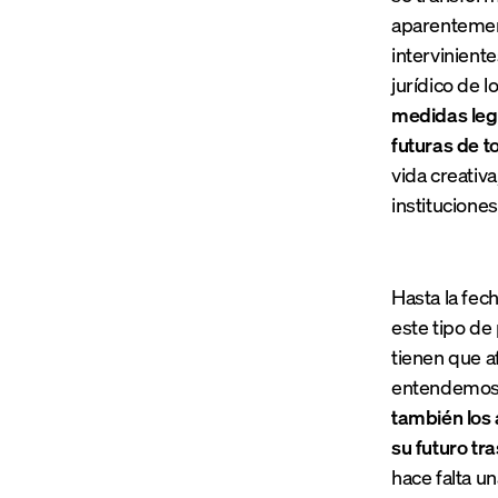
aparentement
interviniente
jurídico de l
medidas legi
futuras de t
vida creativ
institucione
Hasta la fec
este tipo de
tienen que af
entendemo
también los 
su futuro tr
hace falta u