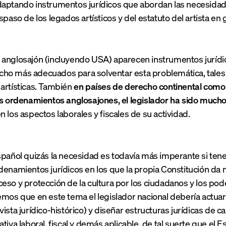
aptando instrumentos jurídicos que abordan las necesidad
spaso de los legados artísticos y del estatuto del artista en 
anglosajón (incluyendo USA) aparecen instrumentos jurídico
ho más adecuados para solventar esta problemática, tale
artísticas. También
en países de derecho continental como F
os ordenamientos anglosajones, el legislador ha sido mucho 
 los aspectos laborales y fiscales de su actividad.
spañol quizás la necesidad es todavía más imperante si te
denamientos jurídicos en los que la propia Constitución da
eso y protección de la cultura por los ciudadanos y los poder
emos que en este tema el legislador nacional debería actuar 
ista jurídico-histórico) y diseñar estructuras jurídicas de ca
tiva laboral, fiscal y demás aplicable, de tal suerte que el 