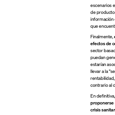
escenarios e
de productos
información 
que encuentr
Finalmente,
efectos de c
sector basad
puedan gene
estarían aso
llevar a la 
rentabilidad
contrario al
En definitiv
proponerse 
crisis sanitar