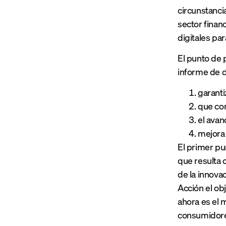
circunstanc
sector finan
digitales pa
El punto de p
informe de d
garanti
que co
el ava
mejora 
El primer pu
que resulta 
de la innova
Acción el ob
ahora es el 
consumidore