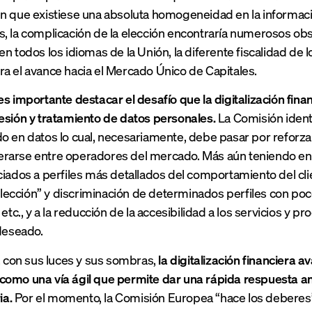
n que existiese una absoluta homogeneidad en la informaci
, la complicación de la elección encontraría numerosos ob
en todos los idiomas de la Unión, la diferente fiscalidad de
a el avance hacia el Mercado Único de Capitales.
es importante destacar el desafío que la digitalización fin
esión y tratamiento de datos personales.
La Comisión identi
o en datos lo cual, necesariamente, debe pasar por reforza
rarse entre operadores del mercado. Más aún teniendo en 
ciados a perfiles más detallados del comportamiento del clie
“selección” y discriminación de determinados perfiles con po
, etc., y a la reducción de la accesibilidad a los servicios 
 deseado.
a, con sus luces y sus sombras,
la digitalización financiera 
como una vía ágil que permite dar una rápida respuesta a
ia.
Por el momento, la Comisión Europea “hace los deberes”