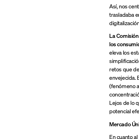
Así, nos cen
trasladaba e
digitalizació
La Comisión 
los consumi
eleva los est
simplificaci
retos que de
envejecida. E
(fenómeno al
concentració
Lejos de lo 
potencial ef
Mercado Úni
En cuanto al