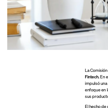
La Comisión 
Fintech.
En e
impulsó una 
enfoque en l
sus producto
El hecho de q