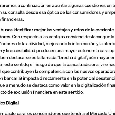
traremos a continuación en apuntar algunas cuestiones en t
n su consulta desde esa óptica de los consumidores y empre
n financieras.
busca identificar mejor las ventajas y retos de la creciente 
dores
. Con respecto a las ventajas conviene destacar que 
ándares de la actividad, mejorando la información y la oferta 
ón y la accesibilidad producen una mayor autonomía para ope
ben destacarse es la llamada “brecha digital”, aún mayor 
n este sentido, el riesgo de que la banca tradicional vire ha
 que contribuyen la competencia con los nuevos operadores,
n bancaria) impacta directamente en la potencial desatenc
que a menudo se destaca como valor en la digitalización fin
ecto de exclusión financiera en este sentido.
co Digital
 impacto para los consumidores que tendría el Mercado Únic