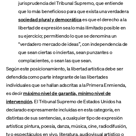
jurisprudencia del Tribunal Supremo, que entiende
que lo más beneficioso para que exista una verdadera
sociedad plural y democrática
es que el derecho a la
libertad de expresión sea lo más ilimitado posible en
su ejercicio; permitiendo lo que se denomina un
“verdadero mercado de ideas”, con independencia de
que sean ciertas o inciertas, sean punzantes o
complacientes, o sean las que sean.
Según este posicionamiento, la libertad artística debe ser
defendida como parte integrante de las libertades
individuales que se hallan adscritas a la Primera Enmienda,
es decir
máximo nivel de garantía, mínimo nivel de
intervención
.
El Tribunal Supremo de Estados Unidos ha
declarado expresamente incluidas en esta categoría, en
distintas de sus sentencias, a cualquier tipo de expresión
artística: pintura, poesía, danza, música, cine, radiodifusión,
tv o espectáculos en vivo, literatura, audiovisual artístico o