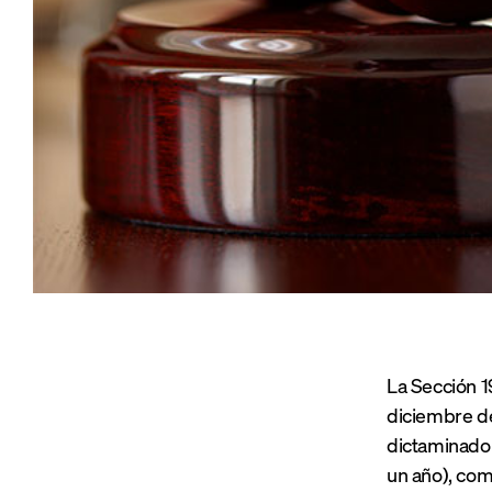
La Sección 1
diciembre de
dictaminado
un año), com