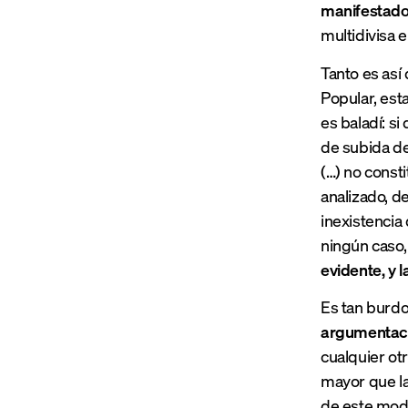
manifestado 
multidivisa 
Tanto es así
Popular, est
es baladí: s
de subida del
(…) no const
analizado, de
inexistencia
ningún caso,
evidente, y l
Es tan burdo
argumentaci
cualquier ot
mayor que la
de este modo