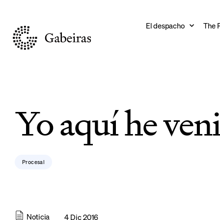
El despacho
The 
Yo aquí he veni
Procesal
Noticia
4 Dic 2016