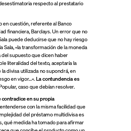
 desestimatoria respecto al prestatario
so en cuestión, referente al Banco
ad financiera, Barclays. Un
error que no
la Sala puede deducirse que no hay riesgo
a Sala, «
la transformación de la moneda
ura del supuesto que dicen haber
le literalidad del texto, aceptaría
la
 la divisa utilizada no supondrá, en
iesgo en vigor…
«.
La contundencia es
l Popular, caso que debían resolver.
e
contradice en su propia
entenderse con la misma facilidad que
mplejidad del préstamo multidivisa es
, qué medida ha tomado para afirmar
rece que concibe el producto como un