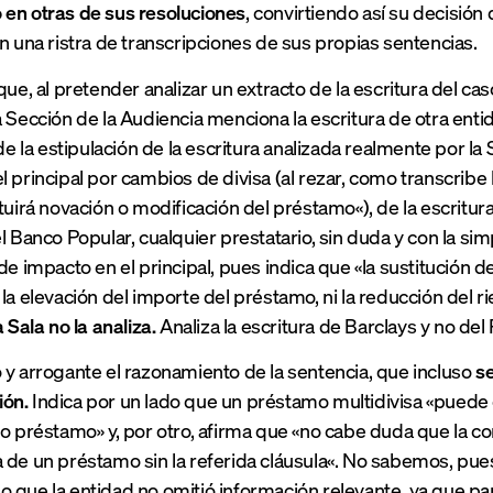
en otras de sus resoluciones
, convirtiendo así su decisión
en una ristra de transcripciones de sus propias sentencias.
 que,
al pretender analizar un extracto de la escritura del ca
a Sección de la Audiencia menciona la escritura de otra entid
i de la estipulación de la escritura analizada realmente por 
 principal por cambios de divisa (al rezar, como transcribe l
ituirá novación o modificación del préstamo
«), de la escrit
l Banco Popular, cualquier prestatario, sin duda y con la simp
de impacto en el principal, pues indica que «l
a sustitución de
 la elevación del importe del préstamo, ni la reducción del r
a Sala no la analiza.
Analiza la escritura de Barclays y no de
 y arrogante el razonamiento de la sentencia, que incluso
s
ón.
I
ndica por un lado que un préstamo multidivisa «
puede 
ro préstamo
» y, por otro, afirma que «
no cabe duda que la co
 de un préstamo sin la referida cláusula
«.
No sabemos, pues
 que la entidad no omitió información relevante,
ya que pa