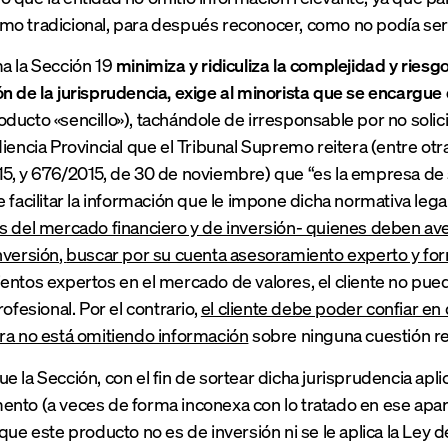
o tradicional, para después reconocer, como no podía ser
a la Sección 19
minimiza y ridiculiza la complejidad y riesg
n de la jurisprudencia, exige al minorista que se encargu
ducto «sencillo»), tachándole de irresponsable por no solici
diencia Provincial que el Tribunal Supremo reitera (entre ot
15, y 676/2015, de 30 de noviembre) que
“e
s la empresa de 
e facilitar la información que le impone dicha normativa lega
s del mercado financiero y de inversión- q
uienes deben ave
nversión
,
buscar por su cuenta asesoramiento experto y fo
entos expertos en el mercado de valores, el cliente no pu
profesional. Por el contrario,
el cliente debe poder confiar en 
ra no está omitiendo información
sobre ninguna cuestión re
e la Sección, con el fin de sortear dicha jurisprudencia ap
nto (a veces de forma inconexa con lo tratado en ese apart
 que este producto no es de inversión ni se le aplica la Ley