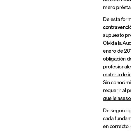
mero préstam
De esta form
contravenció
supuesto pro
Olvida la Au
enero de 20
obligación d
profesionale
materia de i
Sin conocimi
requeri
r al 
que le aseso
De seguro qu
cada fundame
en correcto,