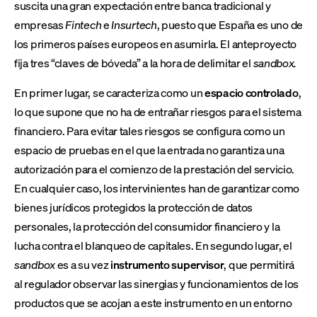
suscita una gran expectación entre banca tradicional y
empresas
Fintech
e
Insurtech
, puesto que España es uno de
los primeros países europeos en asumirla. El anteproyecto
fija tres “claves de bóveda” a la hora de delimitar el
sandbox.
En primer lugar, se caracteriza como un
espacio controlado
,
lo que supone que no ha de entrañar riesgos para el sistema
financiero. Para evitar tales riesgos se configura como un
espacio de pruebas en el que la entrada no garantiza una
autorización para el comienzo de la prestación del servicio.
En cualquier caso, los intervinientes han de garantizar como
bienes jurídicos protegidos la protección de datos
personales, la protección del consumidor financiero y la
lucha contra el blanqueo de capitales. En segundo lugar, el
sandbox
es a su vez
instrumento supervisor
, que permitirá
al regulador observar las sinergias y funcionamientos de los
productos que se acojan a este instrumento en un entorno