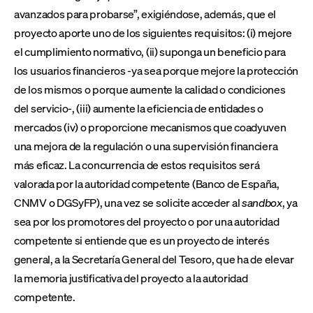
avanzados para probarse”, exigiéndose, además, que el
proyecto aporte uno de los siguientes requisitos: (i) mejore
el cumplimiento normativo, (ii) suponga un beneficio para
los usuarios financieros -ya sea porque mejore la protección
de los mismos o porque aumente la calidad o condiciones
del servicio-, (iii) aumente la eficiencia de entidades o
mercados (iv) o proporcione mecanismos que coadyuven
una mejora de la regulación o una supervisión financiera
más eficaz. La concurrencia de estos requisitos será
valorada por la autoridad competente (Banco de España,
CNMV o DGSyFP), una vez se solicite acceder al
sandbox
, ya
sea por los promotores del proyecto o por una autoridad
competente si entiende que es un proyecto de interés
general, a la Secretaría General del Tesoro, que ha de elevar
la memoria justificativa del proyecto a la autoridad
competente.