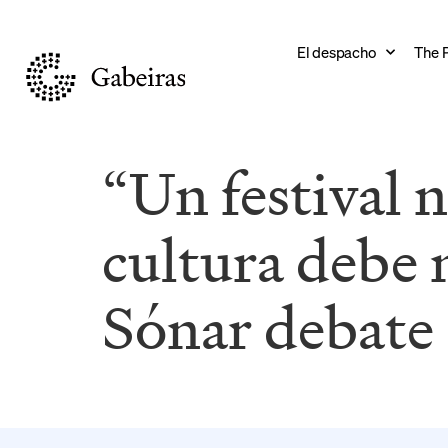
El despacho
The 
“Un festival 
cultura debe 
Sónar debate 