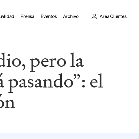
ualidad
Prensa
Eventos
Archivo
Área Clientes
io, pero la
á pasando”: el
ón