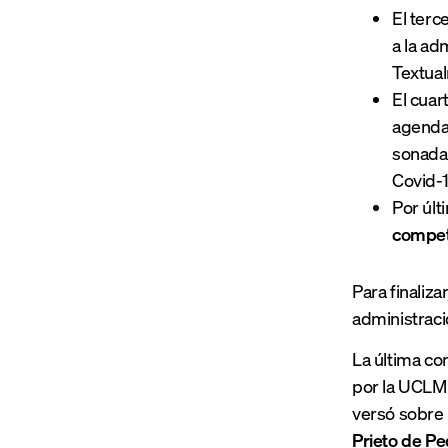
El terc
a la ad
Textual
El cuar
agenda 
sonadas
Covid-1
Por últ
compet
Para finaliz
administraci
La última co
por la UCLM 
versó sobre 
Prieto de P