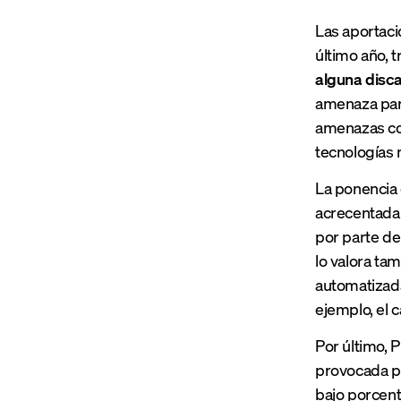
Las aportaci
último año, 
alguna disc
amenaza para
amenazas com
tecnologías 
La ponencia
acrecentada 
por parte de
lo valora ta
automatizada
ejemplo, el 
Por último, P
provocada p
bajo porcent