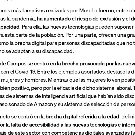
ones más llamativas realizadas por Morcillo fueron, entre ot
tras la pandemia,
ha aumentado el riesgo de exclusión y el 
apacidad
. Para ella, las nuevas tecnologías pueden supone
 esta parte de la población. Por una parte, ofrecen una gran
o la brecha digital para personas discapacitadas que no t
no se adaptan a su discapacidad.
 de Campos se centró en
la brecha provocada por las nuev
con el Covid-19. Entre los ejemplos aportados, destacó la dif
 mujeres y hombres. Mientras que las mujeres lo ven positivo
mbién positivo, pero por la eficacia de dicho sistema laboral
s de sistemas de inteligencia artificial que habían sido disc
caso sonado de Amazon y su sistema de selección de person
rieto se centró en la
brecha digital referida a la edad
, defi
or la
falta de accesibilidad a las nuevas tecnologías e inter
aje de este sector con competencias digitales avanzadas (