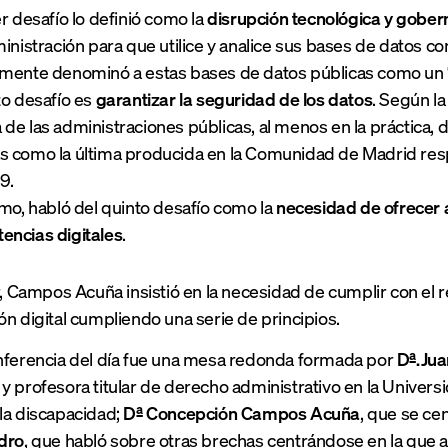
er desafío lo definió como la
disrupción tecnológica y gober
ministración para que utilice y analice sus bases de datos c
mente denominó a estas bases de datos públicas como un “te
to desafío es
garantizar la seguridad de los datos
. Según la
de las administraciones públicas, al menos en la práctica
 como la última producida en la Comunidad de Madrid respe
9.
imo, habló del quinto desafío como la
necesidad de ofrecer
encias digitales
.
ar, Campos Acuña insistió en la necesidad de cumplir con el 
ón digital cumpliendo una serie de principios.
nferencia del día fue una mesa redonda formada por
Dª.Jua
y profesora titular de derecho administrativo en la Univers
la discapacidad;
Dª Concepción Campos Acuña
, que se ce
edro
, que habló sobre otras brechas centrándose en la que a