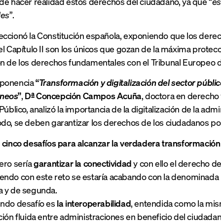
de hacer realidad estos derechos del ciudadano, ya que “
es
les
”.
ccionó la Constitución española, exponiendo que los dere
el Capítulo II son los únicos que gozan de la máxima protecc
ón de los derechos fundamentales con el Tribunal Europeo
 ponencia
“
Transformación y digitalización del sector públic
neos
”
,
Dª Concepción Campos Acuña
, doctora en derecho
Público, analizó la importancia de la digitalización de la ad
do, se deben garantizar los derechos de los ciudadanos por
n
cinco desafíos para alcanzar la verdadera transformación d
ero sería
garantizar la conectividad
y con ello el derecho de
ndo con este reto se estaría acabando con la denominada 
a y de segunda.
undo desafío es
la interoperabilidad
, entendida como la mis
ción fluida entre administraciones en beneficio del ciudadan