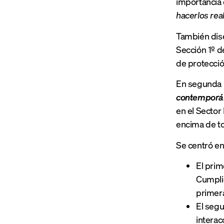
importancia 
hacerlos rea
También dise
Sección 1º d
de protecci
En segunda
contemporá
en el Sector 
encima de to
Se centró e
El prim
Cumplie
primer
El seg
interac