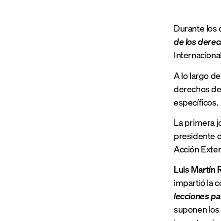
Durante los d
de los derec
Internaciona
A lo largo de
derechos de 
específicos.
La primera j
presidente d
Acción Exter
Luis Martín 
impartió la 
lecciones pa
suponen los 