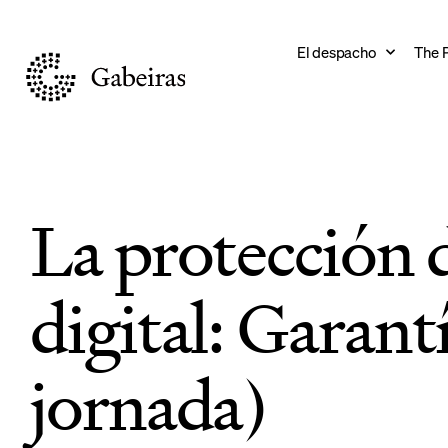
El despacho
The 
La protección d
digital: Garantí
jornada)